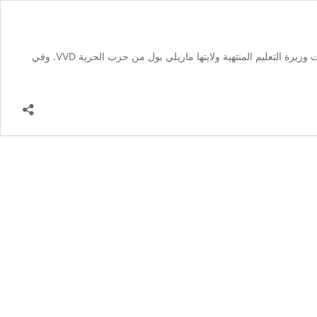
لا يزال باب الحصول على الأموال لمجلس إدارة مؤسسة المدرسة الإسلامية في أمستردام (ISA) مغلقًا، وستحجب الحكومة 80% من المساهمة، كما قررت وزيرة التعليم المنتهية ولايتها ماريلي بول من حزب الحرية VVD. وفي