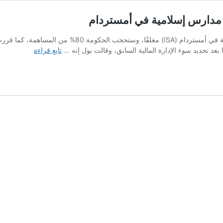
اث مدارس إسلامية في أمستردام
وزيرة
بعد تحديد سوء الإدارة المالية السابق، وقالت بول إنه …
تابع قراءة
التربية
والتعليم
توقف
الدعم
المالي
لثلاث
مدارس
إسلامية
في
أمستردام