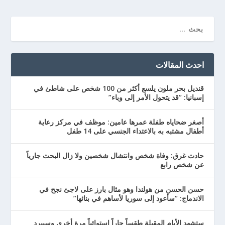
احدث المقالات
قنديل بحر ملون يلسع أكثر من 100 شخص على شاطئ في
إسبانيا: “قد يتحول الأمر إلى وباء”
أصغر ضحاياه طفلة عمرها عامين: موظف في مركز رعاية
أطفال مشتبه به بالاعتداء الجنسي على 14 طفل
حادث غرق: وفاة شخص وانتشال شخصين ولا زال البحث جارياً
عن شخص رابع
حسن الحسن من هولندا وهو مثال بارز على لاجئ نجح في
الاندماج: “سأعود إلى سوريا لأساهم في بنائها”
ستشهد الأيام المقبلة طقساً حاراً استوائياً مرة أخرى وسيبرد