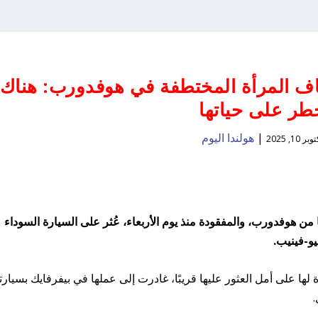
 المرأة المختطفة في هوفدورب: هناك
طر على حياتها
|
هولندا اليوم
بر 10, 2025
سيارة السيدة البالغة من العمر 49 عامًا من هوفدورب، والمفقودة منذ يوم الأربعاء، عُثر على السيارة السوداء
و-فينيب.
ا على أمل العثور عليها قريبًا، غادرت إلى عملها في بيفرفايك بسيارته
.