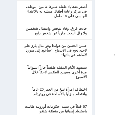
أصغر ضحاياه طفلة عمرها عامين: موظف
في مركز رعاية أطفال مشتبه به بالاعتداء
الجنسي على 14 طفل
حادث غرق: وفاة شخص وانتشال شخصين
ولا زال البحث جارياً عن شخص رابع
حسن الحسن من هولندا وهو مثال بارز على
لاجئ نجح في الاندماج: “سأعود إلى سوريا
لأساهم في بنائها”
ستشهد الأيام المقبلة طقساً حاراً استوائياً
مرة أخرى وسيبرد الطقس لاحقاً خلال
الأسبوع
اختطاف امرأة تبلغ من العمر 20 عاماً
واقتحام منزلها بالأسلحة في روتردام
67 قتيلاً في سبتة: حكومات أوروبية طالبت
باستبعاد إسبانيا من منطقة شنغن