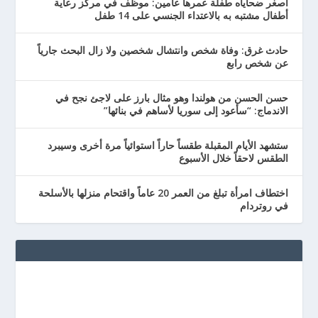
أصغر ضحاياه طفلة عمرها عامين: موظف في مركز رعاية
أطفال مشتبه به بالاعتداء الجنسي على 14 طفل
حادث غرق: وفاة شخص وانتشال شخصين ولا زال البحث جارياً
عن شخص رابع
حسن الحسن من هولندا وهو مثال بارز على لاجئ نجح في
الاندماج: “سأعود إلى سوريا لأساهم في بنائها”
ستشهد الأيام المقبلة طقساً حاراً استوائياً مرة أخرى وسيبرد
الطقس لاحقاً خلال الأسبوع
اختطاف امرأة تبلغ من العمر 20 عاماً واقتحام منزلها بالأسلحة
في روتردام