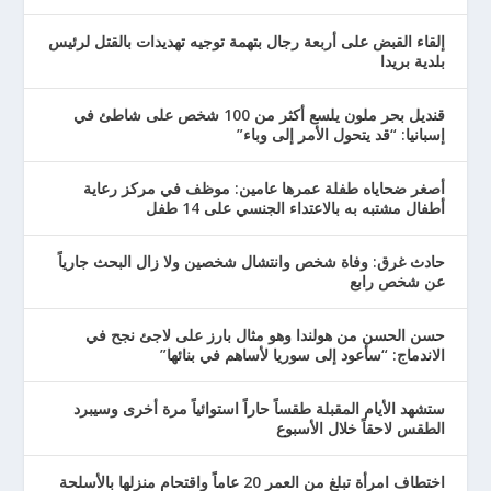
إلقاء القبض على أربعة رجال بتهمة توجيه تهديدات بالقتل لرئيس
بلدية بريدا
قنديل بحر ملون يلسع أكثر من 100 شخص على شاطئ في
إسبانيا: “قد يتحول الأمر إلى وباء”
أصغر ضحاياه طفلة عمرها عامين: موظف في مركز رعاية
أطفال مشتبه به بالاعتداء الجنسي على 14 طفل
حادث غرق: وفاة شخص وانتشال شخصين ولا زال البحث جارياً
عن شخص رابع
حسن الحسن من هولندا وهو مثال بارز على لاجئ نجح في
الاندماج: “سأعود إلى سوريا لأساهم في بنائها”
ستشهد الأيام المقبلة طقساً حاراً استوائياً مرة أخرى وسيبرد
الطقس لاحقاً خلال الأسبوع
اختطاف امرأة تبلغ من العمر 20 عاماً واقتحام منزلها بالأسلحة