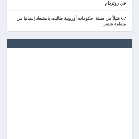
في روتردام
67 قتيلاً في سبتة: حكومات أوروبية طالبت باستبعاد إسبانيا من
منطقة شنغن