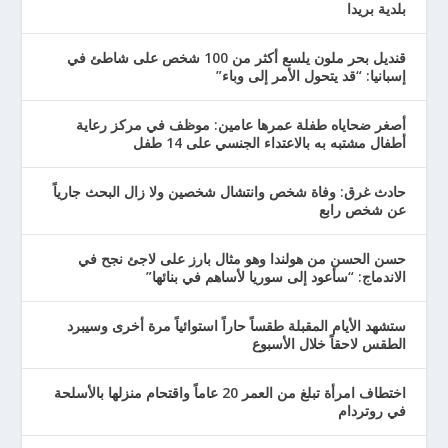
بلدية بريدا
قنديل بحر ملون يلسع أكثر من 100 شخص على شاطئ في
إسبانيا: “قد يتحول الأمر إلى وباء”
أصغر ضحاياه طفلة عمرها عامين: موظف في مركز رعاية
أطفال مشتبه به بالاعتداء الجنسي على 14 طفل
حادث غرق: وفاة شخص وانتشال شخصين ولا زال البحث جارياً
عن شخص رابع
حسن الحسن من هولندا وهو مثال بارز على لاجئ نجح في
الاندماج: “سأعود إلى سوريا لأساهم في بنائها”
ستشهد الأيام المقبلة طقساً حاراً استوائياً مرة أخرى وسيبرد
الطقس لاحقاً خلال الأسبوع
اختطاف امرأة تبلغ من العمر 20 عاماً واقتحام منزلها بالأسلحة
في روتردام