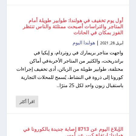
أول يوم تخفيف في هولندا: طوابير طويلة أمام
المتاجر والتراسات أصبحت ممتلئة والناس تنتظر
الفوز بمكان في الحانات
|
هولندا اليوم
أبريل 28, 2021
واجهت متاجر بريمارك في روتردام، و إيكيا في
براندريخت، والكثير من المتاجر الأخرىةفي أماكن
مختلفة، طوابير طويلة من الزبائن، أدى تخفيف إجراءات
كورونا إلى ذروة في النشاط، يُسمح للمحلات التجارية
باستقبال زبون واحد لكل 25 مترًا...
اقرأ أكثر
الإبلاغ اليوم عن 8713 إصابة جديدة بالكورونا في
هولندا: ارتفاع كبير عن أمس