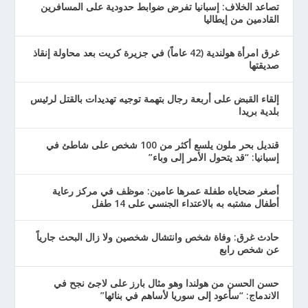
تصاعد الخلاف: إسبانيا تفرض ضوابط حدودية على المسافرين
القادمين من إيطاليا
غرق امرأة هولندية (42 عاماً) في جزيرة كريت بعد محاولة إنقاذ
صديقتها
إلقاء القبض على أربعة رجال بتهمة توجيه تهديدات بالقتل لرئيس
بلدية بريدا
قنديل بحر ملون يلسع أكثر من 100 شخص على شاطئ في
إسبانيا: “قد يتحول الأمر إلى وباء”
أصغر ضحاياه طفلة عمرها عامين: موظف في مركز رعاية
أطفال مشتبه به بالاعتداء الجنسي على 14 طفل
حادث غرق: وفاة شخص وانتشال شخصين ولا زال البحث جارياً
عن شخص رابع
حسن الحسن من هولندا وهو مثال بارز على لاجئ نجح في
الاندماج: “سأعود إلى سوريا لأساهم في بنائها”