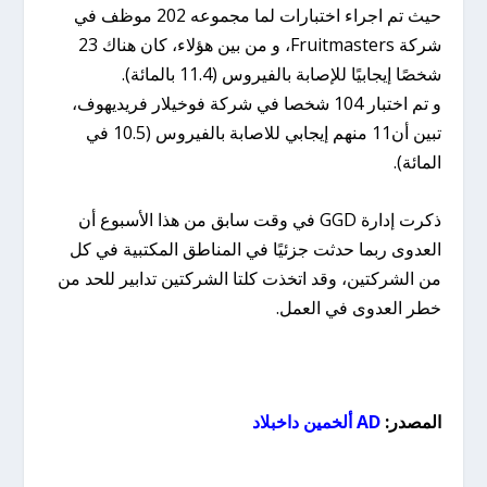
حيث تم اجراء اختبارات لما مجموعه 202 موظف في
شركة Fruitmasters، و من بين هؤلاء، كان هناك 23
شخصًا إيجابيًا للإصابة بالفيروس (11.4 بالمائة).
و تم اختبار 104 شخصا في شركة فوخيلار فريديهوف،
تبين أن11 منهم إيجابي للاصابة بالفيروس (10.5 في
المائة).
ذكرت إدارة GGD في وقت سابق من هذا الأسبوع أن
العدوى ربما حدثت جزئيًا في المناطق المكتبية في كل
من الشركتين، وقد اتخذت كلتا الشركتين تدابير للحد من
خطر العدوى في العمل.
المصدر:
AD ألخمين داخبلاد