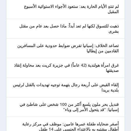
لم تنتهِ الأيام الحارة بعد: ستعود الأجواء الاستوائية الأسبوع
المقبل
ذهبت للتسوق لكنها لم تعد أبداً: ماذا حصل بعد عام من مقتل
بشرى
تصاعد الخلاف: إسبانيا تفرض ضوابط حدودية على المسافرين
القادمين من إيطاليا
غرق امرأة هولندية (42 عاماً) في جزيرة كريت بعد محاولة إنقاذ
صديقتها
إلقاء القبض على أربعة رجال بتهمة توجيه تهديدات بالقتل لرئيس
بلدية بريدا
قنديل بحر ملون يلسع أكثر من 100 شخص على شاطئ في
إسبانيا: “قد يتحول الأمر إلى وباء”
أصغر ضحاياه طفلة عمرها عامين: موظف في مركز رعاية
أطفال مشتبه به بالاعتداء الجنسي على 14 طفل