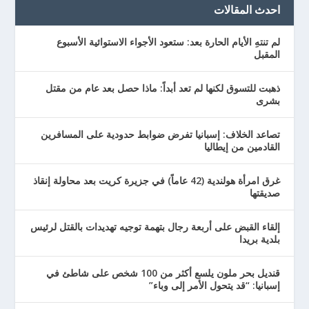
احدث المقالات
لم تنتهِ الأيام الحارة بعد: ستعود الأجواء الاستوائية الأسبوع
المقبل
ذهبت للتسوق لكنها لم تعد أبداً: ماذا حصل بعد عام من مقتل
بشرى
تصاعد الخلاف: إسبانيا تفرض ضوابط حدودية على المسافرين
القادمين من إيطاليا
غرق امرأة هولندية (42 عاماً) في جزيرة كريت بعد محاولة إنقاذ
صديقتها
إلقاء القبض على أربعة رجال بتهمة توجيه تهديدات بالقتل لرئيس
بلدية بريدا
قنديل بحر ملون يلسع أكثر من 100 شخص على شاطئ في
إسبانيا: “قد يتحول الأمر إلى وباء”