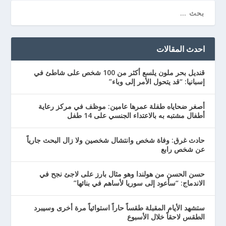
احدث المقالات
قنديل بحر ملون يلسع أكثر من 100 شخص على شاطئ في
إسبانيا: “قد يتحول الأمر إلى وباء”
أصغر ضحاياه طفلة عمرها عامين: موظف في مركز رعاية
أطفال مشتبه به بالاعتداء الجنسي على 14 طفل
حادث غرق: وفاة شخص وانتشال شخصين ولا زال البحث جارياً
عن شخص رابع
حسن الحسن من هولندا وهو مثال بارز على لاجئ نجح في
الاندماج: “سأعود إلى سوريا لأساهم في بنائها”
ستشهد الأيام المقبلة طقساً حاراً استوائياً مرة أخرى وسيبرد
الطقس لاحقاً خلال الأسبوع