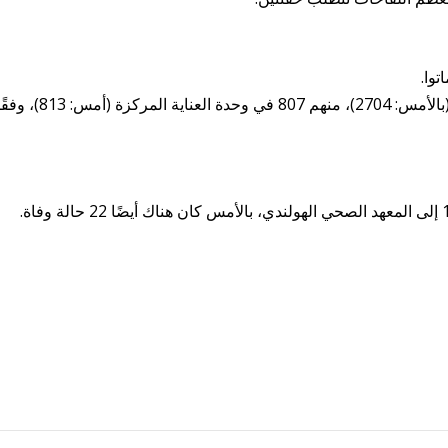
وا.
يوجد الآن 2706 مصابين بكورونا في المستشفى (بالأمس: 2704)، منهم 807 في وحدة العناية المركزة (أمس: 3