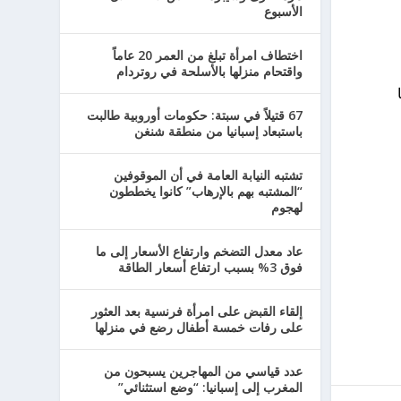
الأسبوع
اختطاف امرأة تبلغ من العمر 20 عاماً
واقتحام منزلها بالأسلحة في روتردام
81)، وفقًا
67 قتيلاً في سبتة: حكومات أوروبية طالبت
باستبعاد إسبانيا من منطقة شنغن
تشتبه النيابة العامة في أن الموقوفين
“المشتبه بهم بالإرهاب” كانوا يخططون
لهجوم
عاد معدل التضخم وارتفاع الأسعار إلى ما
فوق 3% بسبب ارتفاع أسعار الطاقة
إلقاء القبض على امرأة فرنسية بعد العثور
على رفات خمسة أطفال رضع في منزلها
عدد قياسي من المهاجرين يسبحون من
المغرب إلى إسبانيا: “وضع استثنائي”