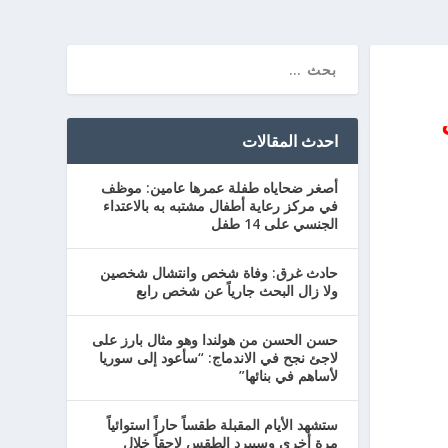
احدث المقالات
أصغر ضحاياه طفلة عمرها عامين: موظف
في مركز رعاية أطفال مشتبه به بالاعتداء
الجنسي على 14 طفل
حادث غرق: وفاة شخص وانتشال شخصين
ولا زال البحث جارياً عن شخص رابع
حسن الحسن من هولندا وهو مثال بارز على
لاجئ نجح في الاندماج: “سأعود إلى سوريا
لأساهم في بنائها”
ستشهد الأيام المقبلة طقساً حاراً استوائياً
مرة أخرى وسيبرد الطقس لاحقاً خلال