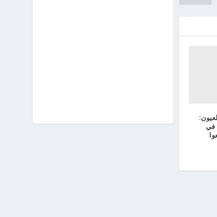
عيون:
 في
وا