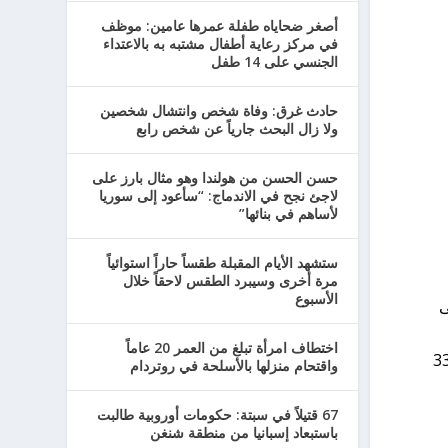
أصغر ضحاياه طفلة عمرها عامين: موظف
في مركز رعاية أطفال مشتبه به بالاعتداء
الجنسي على 14 طفل
حادث غرق: وفاة شخص وانتشال شخصين
ولا زال البحث جارياً عن شخص رابع
حسن الحسن من هولندا وهو مثال بارز على
لاجئ نجح في الاندماج: “سأعود إلى سوريا
لأساهم في بنائها”
ستشهد الأيام المقبلة طقساً حاراً استوائياً
مرة أخرى وسيبرد الطقس لاحقاً خلال
الأسبوع
ى
اختطاف امرأة تبلغ من العمر 20 عاماً
 في الاتجاه المعاكس: مع ممتحن آخر، اجتاز 52 في المائة من المرشحات الاختبار من أول مرة، لكن 33
واقتحام منزلها بالأسلحة في روتردام
67 قتيلاً في سبتة: حكومات أوروبية طالبت
باستبعاد إسبانيا من منطقة شنغن