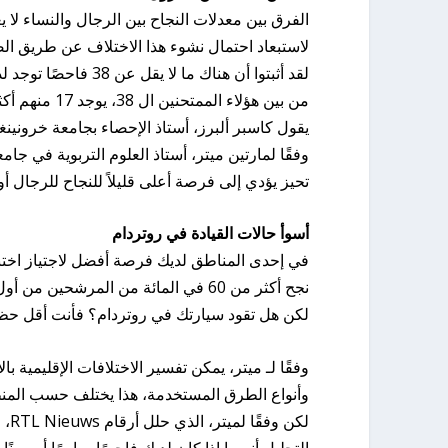
الفرق بين معدلات النجاح بين الرجال والنساء لا 
لاستبعاد احتمال نشوء هذا الاختلاف عن طريق الصدفة، طلبت RTL Nieuws من ثلاثة أساتذة إ
لقد أثبتوا أن هناك ما لا يقل عن 38 فاحصًا توجد لديهم مؤشرات على أنهم يحرمون الطلاب من النجاح على أساس جنسهم.
من بين هؤلاء الممتحنين ال 38، يوجد 17 منهم أكثر صرامة مع الرجال و 21 منهم أكثر صرامة مع النساء.
يقول كاسبر ألبرز، أستاذ الإحصاء بجامعة خرونينغن
تحيز يؤدي إلى فرصة أعلى قليلاً للنجاح للرجال أو 
أسوأ حالات القيادة في روتردام
في إحدى المناطق لديك فرصة أفضل لاجتياز اختبار
نجح أكثر من 60 في المائة من المرشحين من أول مرة.
لكن هل تقود سيارتك في روتردام؟ فأنت أقل حظا، هنا 35 بالمائة فقط نجحوا من
وفقًا لـ ميتر، يمكن تفسير الاختلافات الإقليمية 
وأنواع الطرق المستخدمة، هذا يختلف حسب المن
لكن
التحليل أنه ما اذا كان لديك فاحصًا صارمًا أو مرن