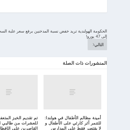
الحكومة الهولندية تريد خفض نسبة المدخنين برفع سعر علبة السج
إلى 47 يورو!
التالي
المنشورات ذات الصلة
أمينة مظالم الأطفال في هولندا:
تم تقديم الخبز المتعف
للتنمر أثر كارثي على الأطفال و
للعشرات من طالبي ا
لا يقتصر فقط على المدارس
القاصرين على الإفطا