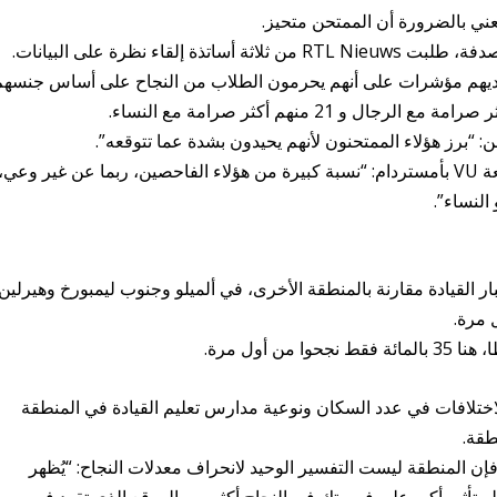
يعني بالضرورة أن الممتحن متحيز.
لقاء نظرة على البيانات.
: “برز هؤلاء الممتحنون لأنهم يحيدون بشدة عما تتوقعه”.
وفقًا لمارتين ميتر، أستاذ العلوم التربوية في جامعة VU بأمستردام: “نسبة كبيرة من هؤلاء الفاحصين، ربما عن غير وعي،
النساء”.
 القيادة مقارنة بالمنطقة الأخرى، في ألميلو وجنوب ليمبورخ وهيرلين
 أول مرة.
بالاختلافات في عدد السكان ونوعية مدارس تعليم القيادة في المنطقة
طقة.
 وفقًا لميتر، الذي حلل أرقام RTL Nieuws، فإن المنطقة ليست التفسير الوحيد لانحراف معدلات النجاح: “يُظهر
ًا له تأثير أكبر على فرصتك في النجاح أكثر من الموقع الذي تقود فيه