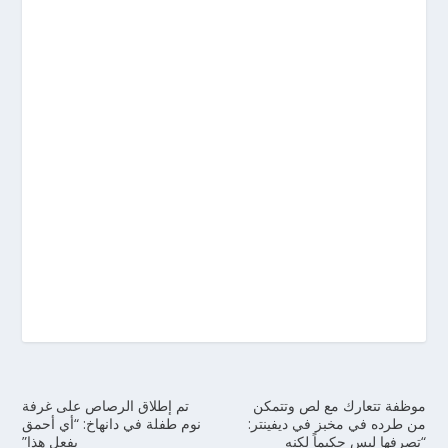
موظفة تتعارك مع لص وتتمكن
تم إطلاق الرصاص على غرفة
من طرده في مخبز في ديفينتر:
نوم طفلة في دانهاخ: “أي أحمق
“تصرفها ليس حكيماً لكنه
يفعل هذا”