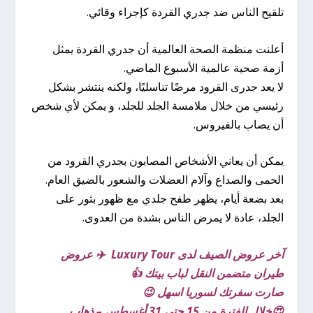
تلقيح الناس ضد جدري القردة كإجراء وقائي.
أعلنت منظمة الصحة العالمية أن جدري القردة يمثل
أزمة صحية عالمية الأسبوع الماضي.
لا يعد جدرى القرود مرضًا تناسليًا، ولكنه ينتشر بشكل
رئيسي من خلال ملامسة الجلد للجلد، و يمكن لأي شخص
أن يصاب بالفيروس.
يمكن أن يعاني الأشخاص المصابون بجدري القرود من
الحمى والصداع وآلام العضلات والشعور بالضيق العام.
بعد بضعة أيام، يظهر طفح جلدي مع ظهور بثور على
الجلد، عادة لا يمرض الناس بشدة من العدوى.
آخر عروض الصيف لدى Luxury Tour ✈️ عروض
طيران متضمن النقل لباب بيتك 👍
صارت سفرتك لسوريا اسهل 😉
😍خلال الفترة من 15 حتى 31 أغسطس – ذهاب