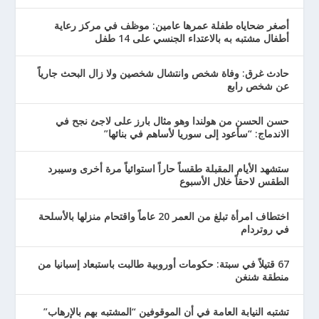
أصغر ضحاياه طفلة عمرها عامين: موظف في مركز رعاية
أطفال مشتبه به بالاعتداء الجنسي على 14 طفل
حادث غرق: وفاة شخص وانتشال شخصين ولا زال البحث جارياً
عن شخص رابع
حسن الحسن من هولندا وهو مثال بارز على لاجئ نجح في
الاندماج: “سأعود إلى سوريا لأساهم في بنائها”
ستشهد الأيام المقبلة طقساً حاراً استوائياً مرة أخرى وسيبرد
الطقس لاحقاً خلال الأسبوع
اختطاف امرأة تبلغ من العمر 20 عاماً واقتحام منزلها بالأسلحة
في روتردام
67 قتيلاً في سبتة: حكومات أوروبية طالبت باستبعاد إسبانيا من
منطقة شنغن
تشتبه النيابة العامة في أن الموقوفين “المشتبه بهم بالإرهاب”