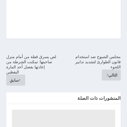
مجلس الشيوخ ضد استخدام
لص يسرق قطة من أمام منزل
قانون الطوارئ لتشديد تدابير
صاحبتها: تمكنت الشرطة من
اللجوء
إعادتها بفضل أحد المارة
اليقظين
التالي
سابق
المنشورات ذات الصلة