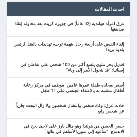
احدث المقالات
غرق امرأة هولندية (42 عاماً) في جزيرة كريت بعد محاولة إنقاذ
صديقتها
إلقاء القبض على أربعة رجال بتهمة توجيه تهديدات بالقتل لرئيس
بلدية بريدا
قنديل بحر ملون يلسع أكثر من 100 شخص على شاطئ في
إسبانيا: “قد يتحول الأمر إلى وباء”
أصغر ضحاياه طفلة عمرها عامين: موظف في مركز رعاية
أطفال مشتبه به بالاعتداء الجنسي على 14 طفل
حادث غرق: وفاة شخص وانتشال شخصين ولا زال البحث جارياً
عن شخص رابع
حسن الحسن من هولندا وهو مثال بارز على لاجئ نجح في
الاندماج: “سأعود إلى سوريا لأساهم في بنائها”