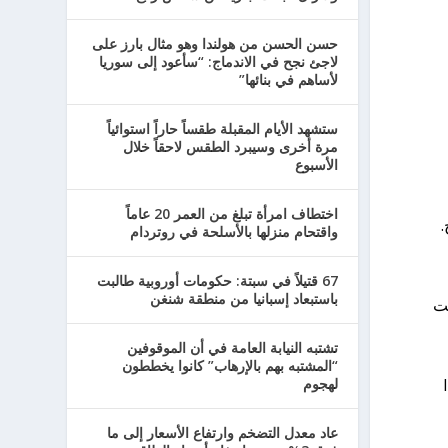
حسن الحسن من هولندا وهو مثال بارز على
لاجئ نجح في الاندماج: “سأعود إلى سوريا
لأساهم في بنائها”
ستشهد الأيام المقبلة طقساً حاراً استوائياً
مرة أخرى وسيبرد الطقس لاحقاً خلال
الأسبوع
اختطاف امرأة تبلغ من العمر 20 عاماً
.
واقتحام منزلها بالأسلحة في روتردام
67 قتيلاً في سبتة: حكومات أوروبية طالبت
باستبعاد إسبانيا من منطقة شنغن
كانت
تشتبه النيابة العامة في أن الموقوفين
“المشتبه بهم بالإرهاب” كانوا يخططون
Instagr
لهجوم
عاد معدل التضخم وارتفاع الأسعار إلى ما