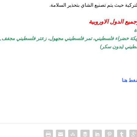
ميع الدول الاوروبية
ة
يكة خضراء فلسطيني، تمر فلسطيني مجهول، زعتر فلسطيني مجفف,
لسطيني (بدون سكر)
غط هنا