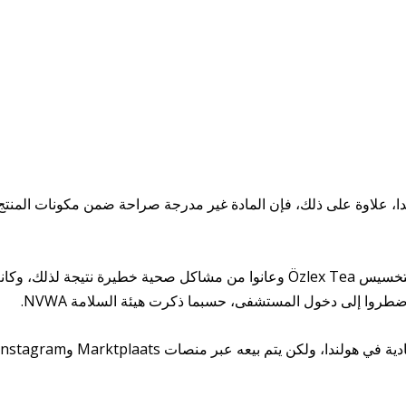
دا، علاوة على ذلك، فإن المادة غير مدرجة صراحة ضمن مكونات المنتج
ويأتي التحذير بعد بلاغ عن أشخاص تناولوا شاي التخسيس Özlex Tea وعانوا من مشاكل صحية خطيرة نتيجة لذلك، و
طروا إلى دخول المستشفى، حسبما ذكرت هيئة السلامة NVWA.
شاي التنحيف ليس معروضًا للبيع في المتاجر العادية في هولندا، ولكن يتم بيعه عبر منصات Marktplaats وam