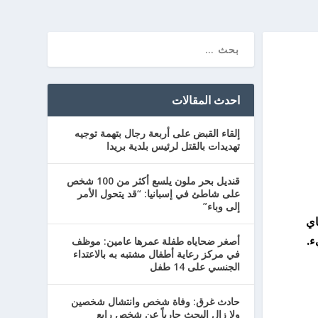
احدث المقالات
إلقاء القبض على أربعة رجال بتهمة توجيه
تهديدات بالقتل لرئيس بلدية بريدا
قنديل بحر ملون يلسع أكثر من 100 شخص
على شاطئ في إسبانيا: “قد يتحول الأمر
إلى وباء”
Özl، ويحتوي الشاي
ء.
أصغر ضحاياه طفلة عمرها عامين: موظف
في مركز رعاية أطفال مشتبه به بالاعتداء
الجنسي على 14 طفل
حادث غرق: وفاة شخص وانتشال شخصين
ولا زال البحث جارياً عن شخص رابع