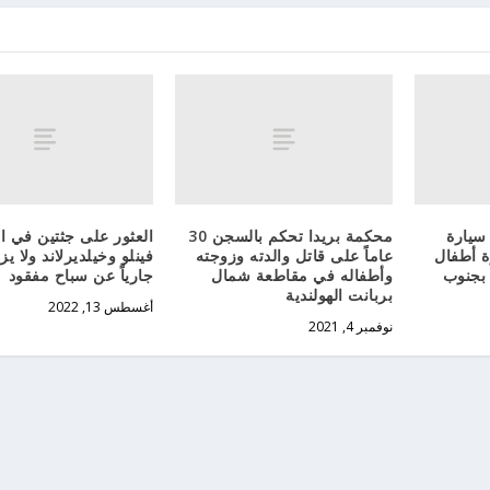
سيارة
محكمة بريدا تحكم بالسجن 30
العثور على جثتين في ال
ة أطفال
عاماً على قاتل والدته وزوجته
فينلو وخيلديرلاند ولا ي
 بجنوب
وأطفاله في مقاطعة شمال
جارياً عن سباح مفقود
بربانت الهولندية
أغسطس 13, 2022
نوفمبر 4, 2021