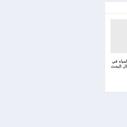
مياه في
زال البحث