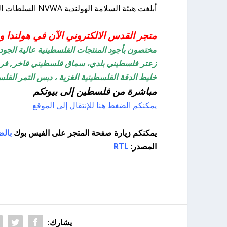
أبلغت هيئة السلامة الهولندية NVWA السلطات التركية حيث يتم تصنيع الشاي بتحذير السلامة.
متجر القدس الالكتروني الآن في هولندا وج
مختصون بأجود المنتجات الفلسطينية عالية الجود
زعتر فلسطيني بلدي، سماق فلسطيني فاخر, فر
خليط الدقة الفلسطينية الغزية ، دبس التمر الف
مباشرة من فلسطين إلى بيوتكم
يمكنكم الضغط هنا للإنتقال إلى الموقع
يمكنكم زيارة صفحة المتجر على الفيس بوك
بالض
المصدر
:
RTL
يشارك: