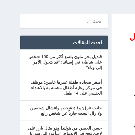
ل
احدث المقالات
قنديل بحر ملون يلسع أكثر من 100 شخص
على شاطئ في إسبانيا: “قد يتحول الأمر
إلى وباء”
أصغر ضحاياه طفلة عمرها عامين: موظف
في مركز رعاية أطفال مشتبه به بالاعتداء
الجنسي على 14 طفل
حادث غرق: وفاة شخص وانتشال شخصين
ولا زال البحث جارياً عن شخص رابع
رة
حسن الحسن من هولندا وهو مثال بارز على
لاجئ نجح في الاندماج: “سأعود إلى سوريا