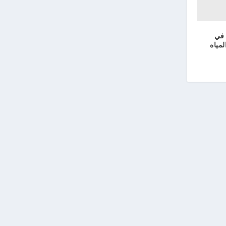
في
لمياه