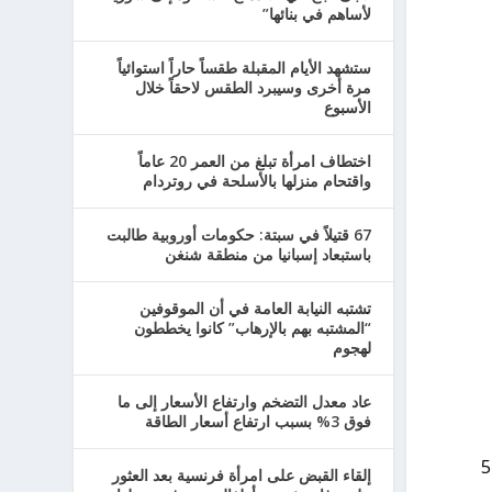
لأساهم في بنائها”
ستشهد الأيام المقبلة طقساً حاراً استوائياً
مرة أخرى وسيبرد الطقس لاحقاً خلال
الأسبوع
اختطاف امرأة تبلغ من العمر 20 عاماً
واقتحام منزلها بالأسلحة في روتردام
67 قتيلاً في سبتة: حكومات أوروبية طالبت
باستبعاد إسبانيا من منطقة شنغن
تشتبه النيابة العامة في أن الموقوفين
“المشتبه بهم بالإرهاب” كانوا يخططون
لهجوم
عاد معدل التضخم وارتفاع الأسعار إلى ما
فوق 3% بسبب ارتفاع أسعار الطاقة
قد تحدث انزلاقات محلية على الجسور، يبدو أن ليلة الجمعة ستكون الأبرد، مع احتمال وصول درجات الحرارة إلى حوالي 5
إلقاء القبض على امرأة فرنسية بعد العثور