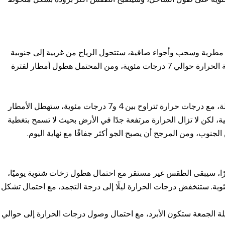
مطرية وسحب وأجواء صافية، ستتحول الرياح من غربية إلى جنوبية
غربية، مع انخفاض في قوتها، سيبلغ متوسط ​​درجة الحرارة حوالي 7 درجات مئوية، ومن المحتمل هطول أمطار لفترة
سيكون يوم الأربعاء غائمًا ورطبًا نسبيًا لفترة طويلة، مع درجات حرارة تتراوح بين 4 و7 درجات مئوية، ستهطل الأمطار
ية، لكن لا تزال الحرارة مرتفعة جدًا في الأرض بحيث لا تسمح بتغطية
لجنوب، ومن المرجح أن يصبح الجو أكثر جفافًا مع نهاية اليوم.
رًا، سيبقى الطقس غير مستقر مع احتمال هطول زخات شتوية يوميًا،
الحرارة نهارًا بين 4 و7 درجات مئوية. ستنخفض درجات الحرارة ليلًا إلى درجة التجمد، مع احتمال تشكل