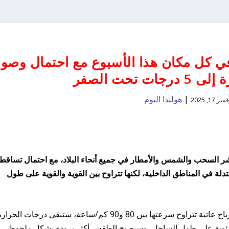
ي كل مكان هذا الأسبوع مع احتمال وصو
ت تحت الصفر
|
هولندا اليوم
بر 17, 2025
نتشر السحب والشمس والأمطار في جميع أنحاء البلاد، مع احتمال تساقط
عتدلة في المناطق الداخلية، لكنها تتراوح بين القوية والقوية على طول
على طول الساحل الشمالي، من المتوقع هبوب رياح عاتية تتراوح سرعتها بين 80 و90 كم/ساعة، ستبقى درجات الحرا
درجات مئوية، وحوالي 10 درجات مئوية على طول الساحل، وسيصبح الطقس أكثر برودة بشكل ملحوظ