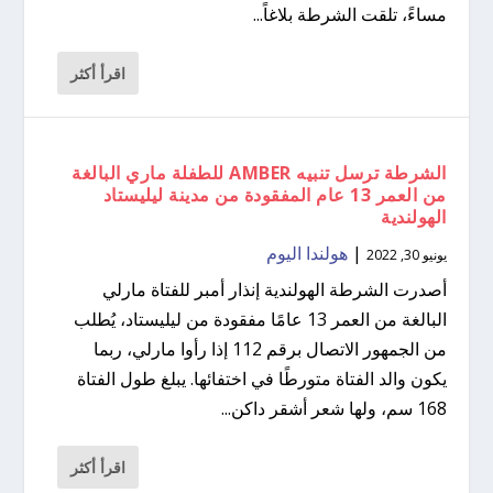
مساءً، تلقت الشرطة بلاغاً...
اقرأ أكثر
الشرطة ترسل تنبيه AMBER للطفلة ماري البالغة
من العمر 13 عام المفقودة من مدينة ليليستاد
الهولندية
|
هولندا اليوم
يونيو 30, 2022
أصدرت الشرطة الهولندية إنذار أمبر للفتاة مارلي
البالغة من العمر 13 عامًا مفقودة من ليليستاد، يُطلب
من الجمهور الاتصال برقم 112 إذا رأوا مارلي، ربما
يكون والد الفتاة متورطًا في اختفائها. يبلغ طول الفتاة
168 سم، ولها شعر أشقر داكن...
اقرأ أكثر