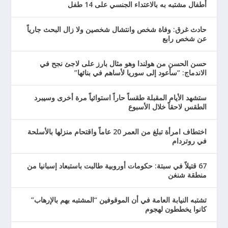
أطفال مشتبه به بالاعتداء الجنسي على 14 طفل
حادث غرق: وفاة شخص وانتشال شخصين ولا زال البحث جارياً
عن شخص رابع
حسن الحسن من هولندا وهو مثال بارز على لاجئ نجح في
الاندماج: “سأعود إلى سوريا لأساهم في بنائها”
ستشهد الأيام المقبلة طقساً حاراً استوائياً مرة أخرى وسيبرد
الطقس لاحقاً خلال الأسبوع
اختطاف امرأة تبلغ من العمر 20 عاماً واقتحام منزلها بالأسلحة
في روتردام
67 قتيلاً في سبتة: حكومات أوروبية طالبت باستبعاد إسبانيا من
منطقة شنغن
تشتبه النيابة العامة في أن الموقوفين “المشتبه بهم بالإرهاب”
كانوا يخططون لهجوم