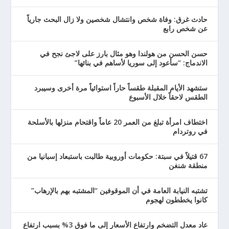
حادث غرق: وفاة شخص وانتشال شخصين ولا زال البحث جارياً
عن شخص رابع
حسن الحسن من هولندا وهو مثال بارز على لاجئ نجح في
الاندماج: “سأعود إلى سوريا لأساهم في بنائها”
ستشهد الأيام المقبلة طقساً حاراً استوائياً مرة أخرى وسيبرد
الطقس لاحقاً خلال الأسبوع
اختطاف امرأة تبلغ من العمر 20 عاماً واقتحام منزلها بالأسلحة
في روتردام
67 قتيلاً في سبتة: حكومات أوروبية طالبت باستبعاد إسبانيا من
منطقة شنغن
تشتبه النيابة العامة في أن الموقوفين “المشتبه بهم بالإرهاب”
كانوا يخططون لهجوم
عاد معدل التضخم وارتفاع الأسعار إلى ما فوق 3% بسبب ارتفاع