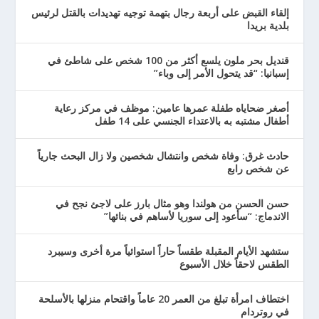
إلقاء القبض على أربعة رجال بتهمة توجيه تهديدات بالقتل لرئيس
بلدية بريدا
قنديل بحر ملون يلسع أكثر من 100 شخص على شاطئ في
إسبانيا: “قد يتحول الأمر إلى وباء”
أصغر ضحاياه طفلة عمرها عامين: موظف في مركز رعاية
أطفال مشتبه به بالاعتداء الجنسي على 14 طفل
حادث غرق: وفاة شخص وانتشال شخصين ولا زال البحث جارياً
عن شخص رابع
حسن الحسن من هولندا وهو مثال بارز على لاجئ نجح في
الاندماج: “سأعود إلى سوريا لأساهم في بنائها”
ستشهد الأيام المقبلة طقساً حاراً استوائياً مرة أخرى وسيبرد
الطقس لاحقاً خلال الأسبوع
اختطاف امرأة تبلغ من العمر 20 عاماً واقتحام منزلها بالأسلحة
في روتردام