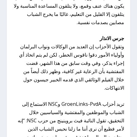
يكون هناك عنف وقمع، ولا يتلقون المساعدة المناسبة ولا
يتلقون إلا القليل من التعليم، غالبًا ما يخرج الشباب
مصابين بصدمات نفسية.
جرس الانذار
وتقول الأحزاب إن العديد من الوكالات ونواب البرلمان
وأولياء الأمور دقوا ناقوس الخطر، لكن لم يتم اتخاذ أي
إجراء يذكر، وفي وقت سابق من هذا الشهر، قضت
المفتشية بأن الرعاية غير كافية، وظهر ذلك أيضاً من
خلال الفيلم الوثائقي الذي قدمه الخبير جيسون حول
الانتهاكات.
تريد أحزاب GroenLinks-PvdA وNSC الاستماع إلى
الشباب والموظفين والمفتشية والسياسيين خلال
التخقيق، تقول النائبة فيث بروينينج من حزب NSC: “إنه
لأمر فظيع أن نرى أننا ما زلنا نحبس الشباب الذين
يحتاجون إلى المساعدة في مؤسسات حيث يعانون من