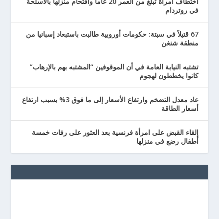
اختطاف امرأة تبلغ من العمر 20 عاماً واقتحام منزلها بالأسلحة
في روتردام
67 قتيلاً في سبتة: حكومات أوروبية طالبت باستبعاد إسبانيا من
منطقة شنغن
تشتبه النيابة العامة في أن الموقوفين “المشتبه بهم بالإرهاب”
كانوا يخططون لهجوم
عاد معدل التضخم وارتفاع الأسعار إلى ما فوق 3% بسبب ارتفاع
أسعار الطاقة
إلقاء القبض على امرأة فرنسية بعد العثور على رفات خمسة
أطفال رضع في منزلها