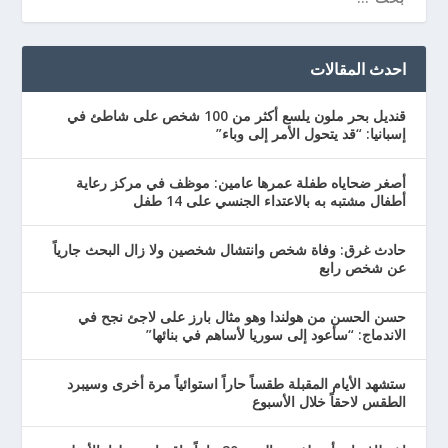
احدث المقالات
قنديل بحر ملون يلسع أكثر من 100 شخص على شاطئ في
إسبانيا: “قد يتحول الأمر إلى وباء”
أصغر ضحاياه طفلة عمرها عامين: موظف في مركز رعاية
أطفال مشتبه به بالاعتداء الجنسي على 14 طفل
حادث غرق: وفاة شخص وانتشال شخصين ولا زال البحث جارياً
عن شخص رابع
حسن الحسن من هولندا وهو مثال بارز على لاجئ نجح في
الاندماج: “سأعود إلى سوريا لأساهم في بنائها”
ستشهد الأيام المقبلة طقساً حاراً استوائياً مرة أخرى وسيبرد
الطقس لاحقاً خلال الأسبوع