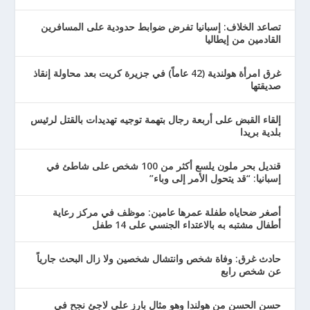
تصاعد الخلاف: إسبانيا تفرض ضوابط حدودية على المسافرين
القادمين من إيطاليا
غرق امرأة هولندية (42 عاماً) في جزيرة كريت بعد محاولة إنقاذ
صديقتها
إلقاء القبض على أربعة رجال بتهمة توجيه تهديدات بالقتل لرئيس
بلدية بريدا
قنديل بحر ملون يلسع أكثر من 100 شخص على شاطئ في
إسبانيا: “قد يتحول الأمر إلى وباء”
أصغر ضحاياه طفلة عمرها عامين: موظف في مركز رعاية
أطفال مشتبه به بالاعتداء الجنسي على 14 طفل
حادث غرق: وفاة شخص وانتشال شخصين ولا زال البحث جارياً
عن شخص رابع
حسن الحسن من هولندا وهو مثال بارز على لاجئ نجح في