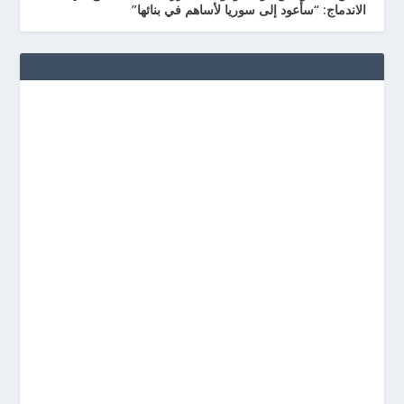
الاندماج: “سأعود إلى سوريا لأساهم في بنائها”