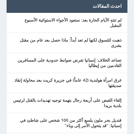
احدث المقالات
لم تنتهِ الأيام الحارة بعد: ستعود الأجواء الاستوائية الأسبوع
المقبل
ذهبت للتسوق لكنها لم تعد أبداً: ماذا حصل بعد عام من مقتل
بشرى
تصاعد الخلاف: إسبانيا تفرض ضوابط حدودية على المسافرين
القادمين من إيطاليا
غرق امرأة هولندية (42 عاماً) في جزيرة كريت بعد محاولة إنقاذ
صديقتها
إلقاء القبض على أربعة رجال بتهمة توجيه تهديدات بالقتل لرئيس
بلدية بريدا
قنديل بحر ملون يلسع أكثر من 100 شخص على شاطئ في
إسبانيا: “قد يتحول الأمر إلى وباء”