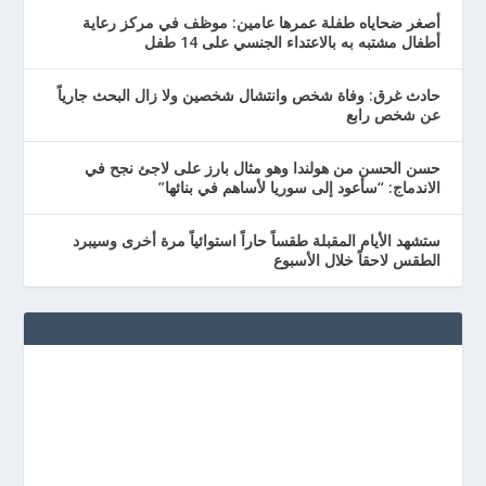
أصغر ضحاياه طفلة عمرها عامين: موظف في مركز رعاية
أطفال مشتبه به بالاعتداء الجنسي على 14 طفل
حادث غرق: وفاة شخص وانتشال شخصين ولا زال البحث جارياً
عن شخص رابع
حسن الحسن من هولندا وهو مثال بارز على لاجئ نجح في
الاندماج: “سأعود إلى سوريا لأساهم في بنائها”
ستشهد الأيام المقبلة طقساً حاراً استوائياً مرة أخرى وسيبرد
الطقس لاحقاً خلال الأسبوع