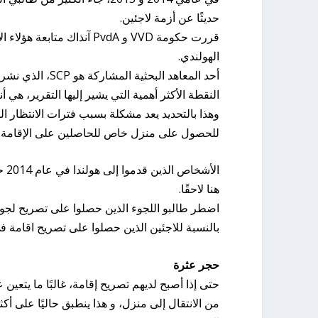
حديثًا عن أزمة لاجئين.
قررت حكومة VVD و PvdA آن
الهولندي.
أحد المعاهد البحثية المشاركة هو SCP، الذي نشر تقريره النهائي اليوم.
النقطة الأكثر أهمية التي يشير إليها التقرير، هي 
للحصول على منزل خاص للحاصلين على الإقامة.
الأ
هنا لاحقًا.
اضطر طالبو اللجوء الذين حصلوا على تصريح لجوء في عام 2014 إلى الانتظار لمدة 110 أيام في ال
بالنسبة للاجئين الذين حصلوا على تصريح اقامة في عام 2019، زاد وقت الانتظار إلى 208 يومًا
حجر عثرة
حتى إذا أصبح لديهم تصريح إقامة، غالبًا ما يتعين