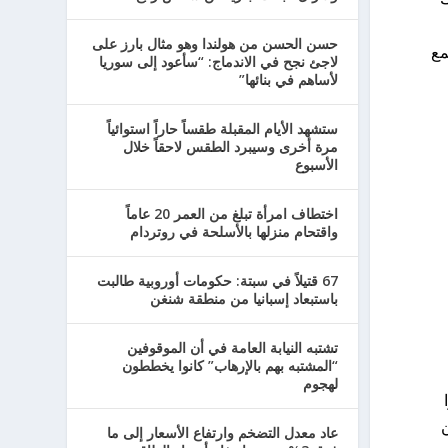
حسن الحسن من هولندا وهو مثال بارز على
تمع
لاجئ نجح في الاندماج: “سأعود إلى سوريا
لأساهم في بنائها”
ستشهد الأيام المقبلة طقساً حاراً استوائياً
مرة أخرى وسيبرد الطقس لاحقاً خلال
الأسبوع
اختطاف امرأة تبلغ من العمر 20 عاماً
واقتحام منزلها بالأسلحة في روتردام
67 قتيلاً في سبتة: حكومات أوروبية طالبت
باستبعاد إسبانيا من منطقة شنغن
تشتبه النيابة العامة في أن الموقوفين
“المشتبه بهم بالإرهاب” كانوا يخططون
لهجوم
ان
عاد معدل التضخم وارتفاع الأسعار إلى ما