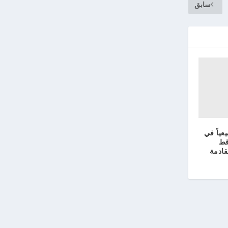
سابق
عياً في
قط
لقادمة