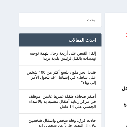
احدث المقالات
إلقاء القبض على أربعة رجال بتهمة توجيه
تهديدات بالقتل لرئيس بلدية بريدا
قنديل بحر ملون يلسع أكثر من 100 شخص
على شاطئ في إسبانيا: “قد يتحول الأمر
إلى وباء”
قل
أصغر ضحاياه طفلة عمرها عامين: موظف
في مركز رعاية أطفال مشتبه به بالاعتداء
ع
الجنسي على 14 طفل
حادث غرق: وفاة شخص وانتشال شخصين
ولا زال البحث جارياً عن شخص رابع
ك