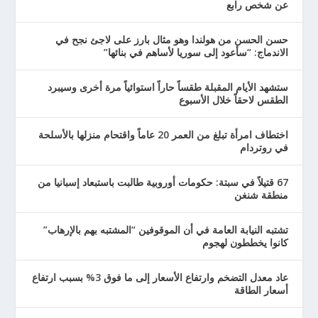
عن شخص رابع
حسن الحسن من هولندا وهو مثال بارز على لاجئ نجح في
الاندماج: “سأعود إلى سوريا لأساهم في بنائها”
ستشهد الأيام المقبلة طقساً حاراً استوائياً مرة أخرى وسيبرد
الطقس لاحقاً خلال الأسبوع
اختطاف امرأة تبلغ من العمر 20 عاماً واقتحام منزلها بالأسلحة
في روتردام
67 قتيلاً في سبتة: حكومات أوروبية طالبت باستبعاد إسبانيا من
منطقة شنغن
تشتبه النيابة العامة في أن الموقوفين “المشتبه بهم بالإرهاب”
كانوا يخططون لهجوم
عاد معدل التضخم وارتفاع الأسعار إلى ما فوق 3% بسبب ارتفاع
أسعار الطاقة