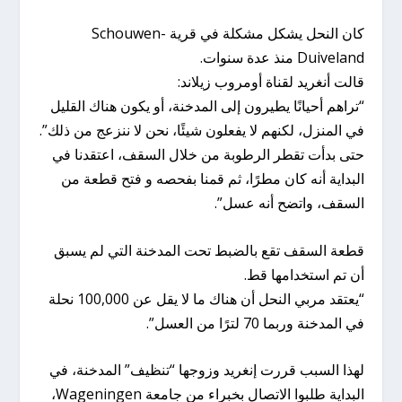
كان النحل يشكل مشكلة في قرية Schouwen-
Duiveland منذ عدة سنوات.
قالت أنغريد لقناة أومروب زيلاند:
“تراهم أحيانًا يطيرون إلى المدخنة، أو يكون هناك القليل
في المنزل، لكنهم لا يفعلون شيئًا، نحن لا ننزعج من ذلك”.
حتى بدأت تقطر الرطوبة من خلال السقف، اعتقدنا في
البداية أنه كان مطرًا، ثم قمنا بفحصه و فتح قطعة من
السقف، واتضح أنه عسل”.
قطعة السقف تقع بالضبط تحت المدخنة التي لم يسبق
أن تم استخدامها قط.
“يعتقد مربي النحل أن هناك ما لا يقل عن 100,000 نحلة
في المدخنة وربما 70 لترًا من العسل”.
لهذا السبب قررت إنغريد وزوجها “تنظيف” المدخنة، في
البداية طلبوا الاتصال بخبراء من جامعة Wageningen،