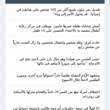
قنديل بحر ملون يلسع أكثر من 100 شخص على شاطئ في
إسبانيا: “قد يتحول الأمر إلى وباء”
أصغر ضحاياه طفلة عمرها عامين: موظف في مركز رعاية
أطفال مشتبه به بالاعتداء الجنسي على 14 طفل
حادث غرق: وفاة شخص وانتشال شخصين ولا زال البحث جارياً
عن شخص رابع
حسن الحسن من هولندا وهو مثال بارز على لاجئ نجح في
الاندماج: “سأعود إلى سوريا لأساهم في بنائها”
ستشهد الأيام المقبلة طقساً حاراً استوائياً مرة أخرى وسيبرد
الطقس لاحقاً خلال الأسبوع
اختطاف امرأة تبلغ من العمر 20 عاماً واقتحام منزلها بالأسلحة
في روتردام
67 قتيلاً في سبتة: حكومات أوروبية طالبت باستبعاد إسبانيا من