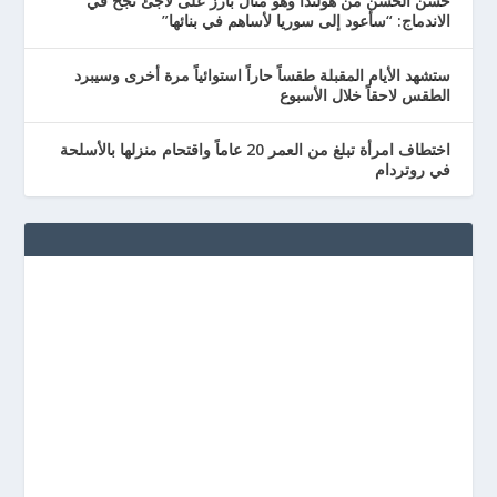
حسن الحسن من هولندا وهو مثال بارز على لاجئ نجح في
الاندماج: “سأعود إلى سوريا لأساهم في بنائها”
ستشهد الأيام المقبلة طقساً حاراً استوائياً مرة أخرى وسيبرد
الطقس لاحقاً خلال الأسبوع
اختطاف امرأة تبلغ من العمر 20 عاماً واقتحام منزلها بالأسلحة
في روتردام