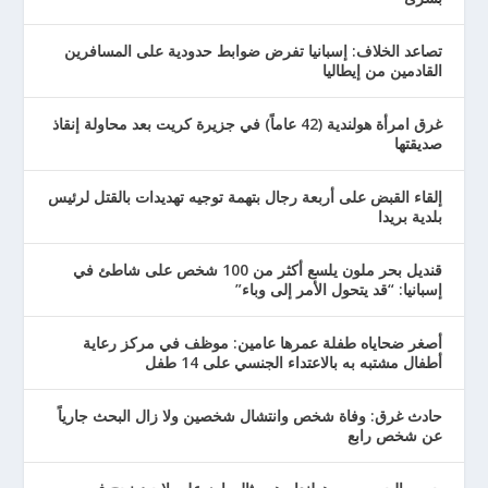
تصاعد الخلاف: إسبانيا تفرض ضوابط حدودية على المسافرين
القادمين من إيطاليا
غرق امرأة هولندية (42 عاماً) في جزيرة كريت بعد محاولة إنقاذ
صديقتها
إلقاء القبض على أربعة رجال بتهمة توجيه تهديدات بالقتل لرئيس
بلدية بريدا
قنديل بحر ملون يلسع أكثر من 100 شخص على شاطئ في
إسبانيا: “قد يتحول الأمر إلى وباء”
أصغر ضحاياه طفلة عمرها عامين: موظف في مركز رعاية
أطفال مشتبه به بالاعتداء الجنسي على 14 طفل
حادث غرق: وفاة شخص وانتشال شخصين ولا زال البحث جارياً
عن شخص رابع