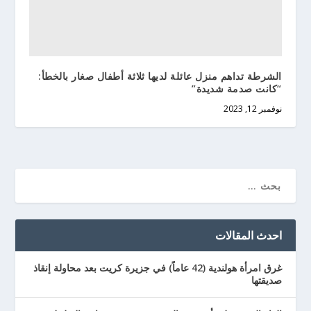
الشرطة تداهم منزل عائلة لديها ثلاثة أطفال صغار بالخطأ:
“كانت صدمة شديدة”
نوفمبر 12, 2023
احدث المقالات
غرق امرأة هولندية (42 عاماً) في جزيرة كريت بعد محاولة إنقاذ
صديقتها