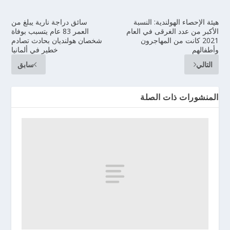
هيئة الإحصاء الهولندية: النسبة
سائق دراجة نارية يبلغ من
الأكبر من عدد الغرقى في العام
العمر 83 عام يتسبب بوفاة
2021 كانت من المهاجرون
شخصان هولنديان بحادث تصادم
وأطفالهم
خطير في ألمانيا
التالي
سابق
المنشورات ذات الصلة