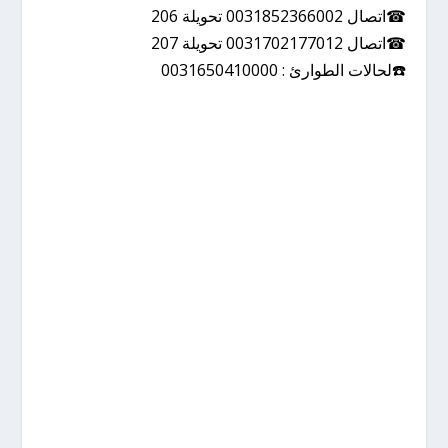
☎اتصال 0031852366002 تحويلة 206
☎اتصال 0031702177012 تحويلة 207
☎️لحالات الطوارئ : 0031650410000