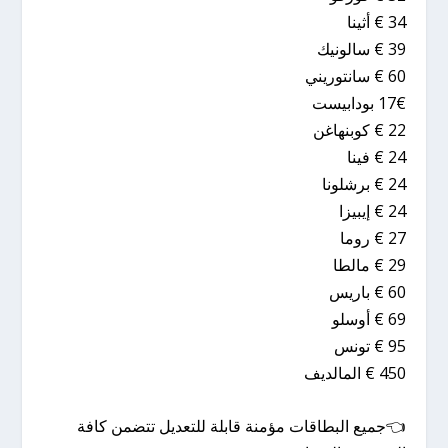
34 € أثينا
39 € سالونيك
60 € سانتوريني
17€ بودابيست
22 € كوبنهاغن
24 € فينا
24 € برشلونا
24 € إيبيزا
27 € روما
29 € مالطا
60 € باريس
69 € أوسلو
95 € تونس
450 € المالديف
👈جميع البطاقات مؤمنة قابلة للتعديل تتضمن كافة