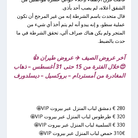
الشقق أعلاه، لم يصب أحد بأذى.
قال متحدث باسم الشرطة إنه من غير المرجح أن تكون
عملية سطو، و إنه يبدو أنه لم يتم أخذ أي شيء من
المتجر ولم يكن هناك صراف آلي، تحقق الشرطة في ما
حدث بالضبط.
آخر عروض الصيف ✈️ عروض طيران 👍
😍خلال الفترة من 15 حتى 31 أغسطس – ذهاب
المغادرة من أمستردام – بروكسيل – ديسلدورف
280 € دمشق لباب المنزل عبر بيروت VIP🤩
320 € طرطوس لباب المنزل عبر بيروت VIP🤩
330 € السلمية لباب المنزل عبر بيروت VIP🤩
310€ حمص لباب المنزل عبر بيروت VIP🤩