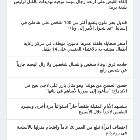
إلقاء القبض على أربعة رجال بتهمة توجيه تهديدات بالقتل لرئيس
بلدية بريدا
قنديل بحر ملون يلسع أكثر من 100 شخص على شاطئ في
إسبانيا: “قد يتحول الأمر إلى وباء”
أصغر ضحاياه طفلة عمرها عامين: موظف في مركز رعاية
أطفال مشتبه به بالاعتداء الجنسي على 14 طفل
حادث غرق: وفاة شخص وانتشال شخصين ولا زال البحث جارياً
عن شخص رابع
حسن الحسن من هولندا وهو مثال بارز على لاجئ نجح في
الاندماج: “سأعود إلى سوريا لأساهم في بنائها”
ستشهد الأيام المقبلة طقساً حاراً استوائياً مرة أخرى وسيبرد
الطقس لاحقاً خلال الأسبوع
اختطاف امرأة تبلغ من العمر 20 عاماً واقتحام منزلها بالأسلحة
في روتردام