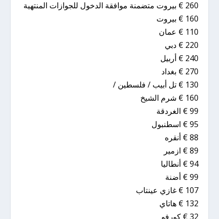
260 € بيروت متضمنة موافقة الدخول للجوازات المنتهية
160 € بيروت
110 € عمان
220 € دبي
240 € أربيل
270 € بغداد
130 € تل أبيب / فلسطين /
160 € شرم الشيخ
99 € الغردقة
95 € اسطنبول
88 € أنقره
89 € ازمير
94 € أنطاليا
99 € أضنة
107 € غازي عينتاب
132 € هاتاي
32 € كورفو