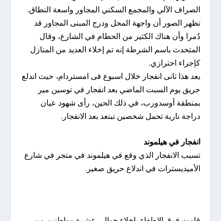
الصراف الآلي والمجمع السكني المجاور واسعة النطاق.
تظهر الصور أن واجهة المحل ودرج المبنى المجاور قد
دُمرا وأن هناك الكثير من الحطام في الشارع، وقال
المتحدث باسم الشرطة إنه تم إخلاء العديد من المنازل
كإجراء احترازي.
يعد هذا ثانى انفجار خلال اسبوع فى امستردام، حيث اندلع
حريق يوم السبت الماضي بعد انفجار في توسين مير
بمنطقة أوسدورب، في ذلك الحين، رأى شهود عيان
دراجة نارية تحمل شخصين تبتعد بعد الانفجار.
انفجار في هيلموند
تسبب الانفجار الذي وقع في هيلموند في متجر في شارع
الأميديسترات في اندلاع حريق صغير.
قامت فرق الإطفاء بإخلاء حوالي عشرة مواطنين من