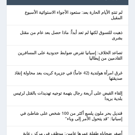
لم تنتهِ الأيام الحارة بعد: ستعود الأجواء الاستوائية الأسبوع
المقبل
ذهبت للتسوق لكنها لم تعد أبداً: ماذا حصل بعد عام من مقتل
بشرى
تصاعد الخلاف: إسبانيا تفرض ضوابط حدودية على المسافرين
القادمين من إيطاليا
غرق امرأة هولندية (42 عاماً) في جزيرة كريت بعد محاولة إنقاذ
صديقتها
إلقاء القبض على أربعة رجال بتهمة توجيه تهديدات بالقتل لرئيس
بلدية بريدا
قنديل بحر ملون يلسع أكثر من 100 شخص على شاطئ في
إسبانيا: “قد يتحول الأمر إلى وباء”
أصغر ضحاياه طفلة عمرها عامين: موظف في مركز رعاية