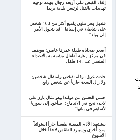
إلقاء القبض على أربعة رجال بتهمة توجيه
تهديدات بالقتل لرئيس بلدية بريدا
قنديل بحر ملون يلسع أكثر من 100 شخص
على شاطئ في إسبانيا: “قد يتحول الأمر
إلى وباء”
أصغر ضحاياه طفلة عمرها عامين: موظف
في مركز رعاية أطفال مشتبه به بالاعتداء
الجنسي على 14 طفل
حادث غرق: وفاة شخص وانتشال شخصين
عت
ولا زال البحث جارياً عن شخص رابع
.
حسن الحسن من هولندا وهو مثال بارز على
لاجئ نجح في الاندماج: “سأعود إلى سوريا
لأساهم في بنائها”
ستشهد الأيام المقبلة طقساً حاراً استوائياً
مرة أخرى وسيبرد الطقس لاحقاً خلال
الأسبوع