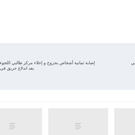
م في
إصابة ثمانية أشخاص بجروح و إخلاء مركز طالبي اللجوء
بعد اندلاع حريق في 