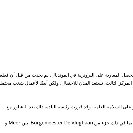
حصل المغاربة على البرونزية في المونديال، لم يحدث من قبل أن قط
المركز الثالث، تستعد المدن للاحتفال، ولكن أيضًا لأعمال شغب محتملة
ى السلامة العامة، وقد قررت رئيسة البلدية ذلك بعد التشاور مع
يتعلق الأمر بـساحة مركاتوربلين وساحة 40 – 45 بما في ذلك جزء من Burgemeester De Vlugtlaan، بين Meer و