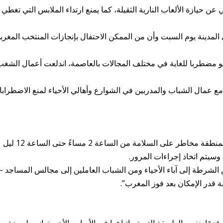
 حيازة الألعاب النارية الثقيلة، كما يمنع ارتداء الملابس التي تغطي
ي المدينة يوم السبت وأن من الممكن الاحتفال بإنجازات المنتخب المغرب
جو مضطربا للغاية في مختلف المجالات بالعاصمة، اندلعت أعمال الشغ
عمال الشباب والمدربين في الشوارع وأهالي الأحياء لمنع الاضطراب
في أوتريخت، تم تحديد جزء من منطقة لومبوك كمنطقة مخاطر على السلامة من الساعة 2 مساءً حتى الساعة 12 ليل
وسيتم اتخاذ إجراءات المرور.
 الشرطة إلى آباء الأحياء ومن الشباب العاملين إلى مجالس المساجد –
قدر الإمكان بعد فوز المغرب”.
ًا بنفس الطريقة التي تم اتباعها في الأسابيع الأخيرة. إنهم لن ينشرو