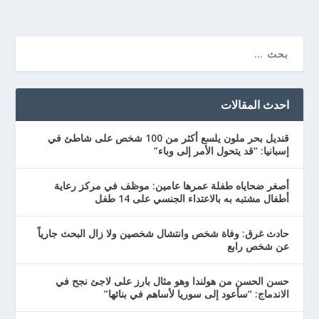
احدث المقالات
قنديل بحر ملون يلسع أكثر من 100 شخص على شاطئ في
إسبانيا: “قد يتحول الأمر إلى وباء”
أصغر ضحاياه طفلة عمرها عامين: موظف في مركز رعاية
أطفال مشتبه به بالاعتداء الجنسي على 14 طفل
حادث غرق: وفاة شخص وانتشال شخصين ولا زال البحث جارياً
عن شخص رابع
حسن الحسن من هولندا وهو مثال بارز على لاجئ نجح في
الاندماج: “سأعود إلى سوريا لأساهم في بنائها”