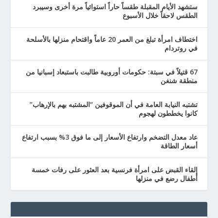
ستشهد الأيام المقبلة طقساً حاراً استوائياً مرة أخرى وسيبرد
الطقس لاحقاً خلال الأسبوع
اختطاف امرأة تبلغ من العمر 20 عاماً واقتحام منزلها بالأسلحة
في روتردام
67 قتيلاً في سبتة: حكومات أوروبية طالبت باستبعاد إسبانيا من
منطقة شنغن
تشتبه النيابة العامة في أن الموقوفين “المشتبه بهم بالإرهاب”
كانوا يخططون لهجوم
عاد معدل التضخم وارتفاع الأسعار إلى ما فوق 3% بسبب ارتفاع
أسعار الطاقة
إلقاء القبض على امرأة فرنسية بعد العثور على رفات خمسة
أطفال رضع في منزلها