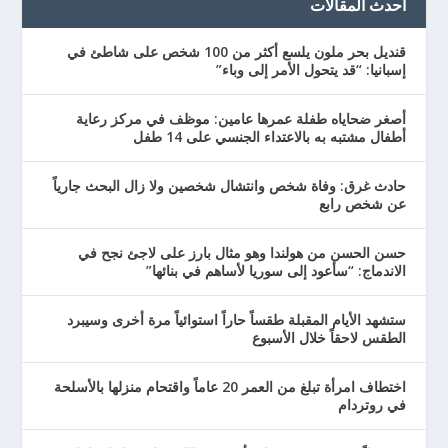
احدث المقالات
قنديل بحر ملون يلسع أكثر من 100 شخص على شاطئ في
إسبانيا: “قد يتحول الأمر إلى وباء”
أصغر ضحاياه طفلة عمرها عامين: موظف في مركز رعاية
أطفال مشتبه به بالاعتداء الجنسي على 14 طفل
حادث غرق: وفاة شخص وانتشال شخصين ولا زال البحث جارياً
عن شخص رابع
حسن الحسن من هولندا وهو مثال بارز على لاجئ نجح في
الاندماج: “سأعود إلى سوريا لأساهم في بنائها”
ستشهد الأيام المقبلة طقساً حاراً استوائياً مرة أخرى وسيبرد
الطقس لاحقاً خلال الأسبوع
اختطاف امرأة تبلغ من العمر 20 عاماً واقتحام منزلها بالأسلحة
في روتردام