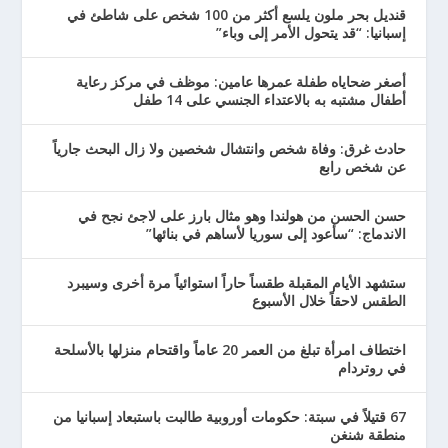
قنديل بحر ملون يلسع أكثر من 100 شخص على شاطئ في
إسبانيا: “قد يتحول الأمر إلى وباء”
أصغر ضحاياه طفلة عمرها عامين: موظف في مركز رعاية
أطفال مشتبه به بالاعتداء الجنسي على 14 طفل
حادث غرق: وفاة شخص وانتشال شخصين ولا زال البحث جارياً
عن شخص رابع
حسن الحسن من هولندا وهو مثال بارز على لاجئ نجح في
الاندماج: “سأعود إلى سوريا لأساهم في بنائها”
ستشهد الأيام المقبلة طقساً حاراً استوائياً مرة أخرى وسيبرد
الطقس لاحقاً خلال الأسبوع
اختطاف امرأة تبلغ من العمر 20 عاماً واقتحام منزلها بالأسلحة
في روتردام
67 قتيلاً في سبتة: حكومات أوروبية طالبت باستبعاد إسبانيا من
منطقة شنغن