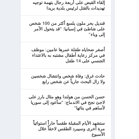
إلقاء القبض على أربعة رجال بتهمة توجيه
تهديدات بالقتل لرئيس بلدية بريدا
قنديل بحر ملون يلسع أكثر من 100 شخص
على شاطئ في إسبانيا: “قد يتحول الأمر
إلى وباء”
أصغر ضحاياه طفلة عمرها عامين: موظف
في مركز رعاية أطفال مشتبه به بالاعتداء
الجنسي على 14 طفل
حادث غرق: وفاة شخص وانتشال شخصين
ولا زال البحث جارياً عن شخص رابع
حسن الحسن من هولندا وهو مثال بارز على
لاجئ نجح في الاندماج: “سأعود إلى سوريا
لأساهم في بنائها”
ستشهد الأيام المقبلة طقساً حاراً استوائياً
مرة أخرى وسيبرد الطقس لاحقاً خلال
الأسبوع