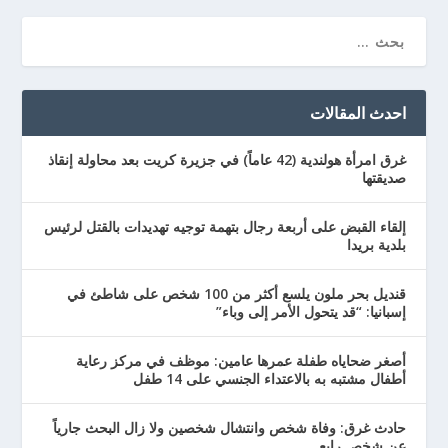
احدث المقالات
غرق امرأة هولندية (42 عاماً) في جزيرة كريت بعد محاولة إنقاذ
صديقتها
إلقاء القبض على أربعة رجال بتهمة توجيه تهديدات بالقتل لرئيس
بلدية بريدا
قنديل بحر ملون يلسع أكثر من 100 شخص على شاطئ في
إسبانيا: “قد يتحول الأمر إلى وباء”
أصغر ضحاياه طفلة عمرها عامين: موظف في مركز رعاية
أطفال مشتبه به بالاعتداء الجنسي على 14 طفل
حادث غرق: وفاة شخص وانتشال شخصين ولا زال البحث جارياً
عن شخص رابع