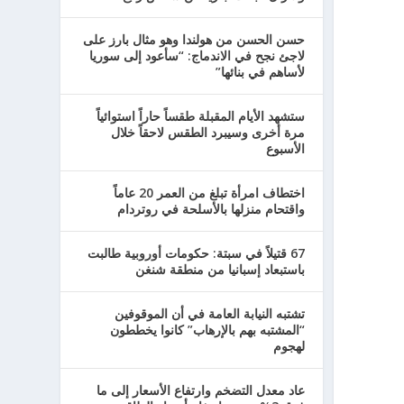
حسن الحسن من هولندا وهو مثال بارز على
لاجئ نجح في الاندماج: “سأعود إلى سوريا
لأساهم في بنائها”
ستشهد الأيام المقبلة طقساً حاراً استوائياً
مرة أخرى وسيبرد الطقس لاحقاً خلال
الأسبوع
اختطاف امرأة تبلغ من العمر 20 عاماً
واقتحام منزلها بالأسلحة في روتردام
67 قتيلاً في سبتة: حكومات أوروبية طالبت
باستبعاد إسبانيا من منطقة شنغن
تشتبه النيابة العامة في أن الموقوفين
“المشتبه بهم بالإرهاب” كانوا يخططون
لهجوم
عاد معدل التضخم وارتفاع الأسعار إلى ما