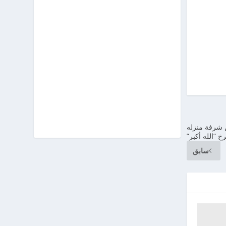
 شرفة منزله
خ “الله أكبر”
سابق