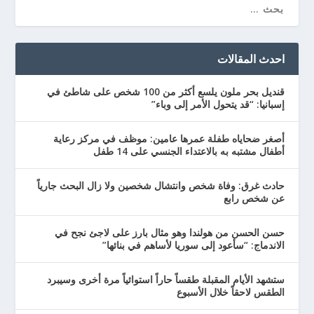
احدث المقالات
قنديل بحر ملون يلسع أكثر من 100 شخص على شاطئ في
إسبانيا: “قد يتحول الأمر إلى وباء”
أصغر ضحاياه طفلة عمرها عامين: موظف في مركز رعاية
أطفال مشتبه به بالاعتداء الجنسي على 14 طفل
حادث غرق: وفاة شخص وانتشال شخصين ولا زال البحث جارياً
عن شخص رابع
حسن الحسن من هولندا وهو مثال بارز على لاجئ نجح في
الاندماج: “سأعود إلى سوريا لأساهم في بنائها”
ستشهد الأيام المقبلة طقساً حاراً استوائياً مرة أخرى وسيبرد
الطقس لاحقاً خلال الأسبوع