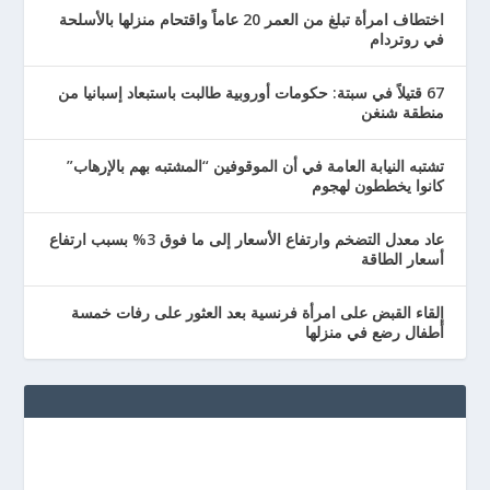
اختطاف امرأة تبلغ من العمر 20 عاماً واقتحام منزلها بالأسلحة
في روتردام
67 قتيلاً في سبتة: حكومات أوروبية طالبت باستبعاد إسبانيا من
منطقة شنغن
تشتبه النيابة العامة في أن الموقوفين “المشتبه بهم بالإرهاب”
كانوا يخططون لهجوم
عاد معدل التضخم وارتفاع الأسعار إلى ما فوق 3% بسبب ارتفاع
أسعار الطاقة
إلقاء القبض على امرأة فرنسية بعد العثور على رفات خمسة
أطفال رضع في منزلها