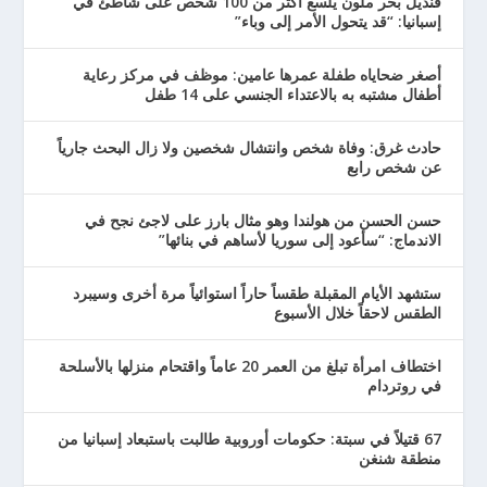
قنديل بحر ملون يلسع أكثر من 100 شخص على شاطئ في
إسبانيا: “قد يتحول الأمر إلى وباء”
أصغر ضحاياه طفلة عمرها عامين: موظف في مركز رعاية
أطفال مشتبه به بالاعتداء الجنسي على 14 طفل
حادث غرق: وفاة شخص وانتشال شخصين ولا زال البحث جارياً
عن شخص رابع
حسن الحسن من هولندا وهو مثال بارز على لاجئ نجح في
الاندماج: “سأعود إلى سوريا لأساهم في بنائها”
ستشهد الأيام المقبلة طقساً حاراً استوائياً مرة أخرى وسيبرد
الطقس لاحقاً خلال الأسبوع
اختطاف امرأة تبلغ من العمر 20 عاماً واقتحام منزلها بالأسلحة
في روتردام
67 قتيلاً في سبتة: حكومات أوروبية طالبت باستبعاد إسبانيا من
منطقة شنغن