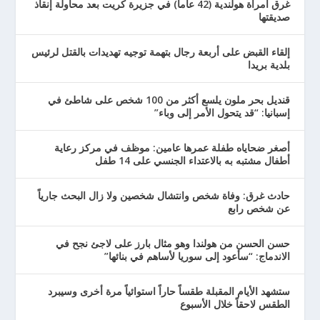
غرق امرأة هولندية (42 عاماً) في جزيرة كريت بعد محاولة إنقاذ
صديقتها
إلقاء القبض على أربعة رجال بتهمة توجيه تهديدات بالقتل لرئيس
بلدية بريدا
قنديل بحر ملون يلسع أكثر من 100 شخص على شاطئ في
إسبانيا: “قد يتحول الأمر إلى وباء”
أصغر ضحاياه طفلة عمرها عامين: موظف في مركز رعاية
أطفال مشتبه به بالاعتداء الجنسي على 14 طفل
حادث غرق: وفاة شخص وانتشال شخصين ولا زال البحث جارياً
عن شخص رابع
حسن الحسن من هولندا وهو مثال بارز على لاجئ نجح في
الاندماج: “سأعود إلى سوريا لأساهم في بنائها”
ستشهد الأيام المقبلة طقساً حاراً استوائياً مرة أخرى وسيبرد
الطقس لاحقاً خلال الأسبوع