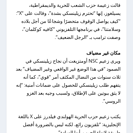
قالت زعيمة حزب الشعب للحرية والديمقراطية،
يسيلغوز، إنها “تحترم زيلينسكي بشدة”، وقالت على “X”:
“كيف يواصل الوقوف متحضرًا وشجاعًا من أجل بلاده
وسلامتنا”، في برنامجها التلفزيوني “كافيه كوكلمان”،
وصفت ترامب بـ “الرجل الضعيف”.
مكان غير مضياف
ويرى زعيم NSC أومتزيغت أن نجاح زيلينسكي في
الصمود “في هذا الوضع غير الواقعي وغير المضياف” بعد
ثلاث سنوات من النضال المكثف أمر “قوي”، كما أنه
يتفهم طلب زيلينسكي للحصول على ضمانات أمنية: “إنه
لا يثق ببوتين على الإطلاق، ولسبب وجيه بعد الغزو
الروسي”.
يكتب زعيم حزب الحرية الهولندي فيلدرز على X باللغة
الإنجليزية: “تلفزيون رائع، لكنه ليس بالضرورة أفضل
طريقة لإنهاء الحرب، أيها السادة”.