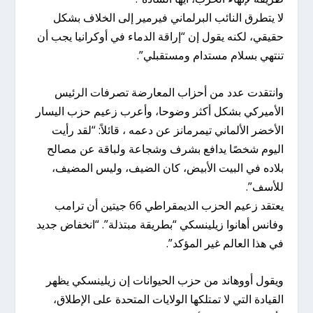
لا يتطرق النائب البرلماني فيرمير إلى الخلاف بشكل
حقيقي، لكنه يقول إن “إراقة الدماء في أوكرانيا يجب أن
تنتهي بسلام مستدام ومستقبلي”.
وانتقدت عدد من أحزاب المعارضة تصرفات الرئيس
الأميركي بشكل أكثر وضوحا، وأعرب زعيم حزب اليسار
الأخضر الألماني تيمرمانز عن دعمه ، قائلاً: “لقد رأيت
اليوم شخصًا يدافع بشرف وشجاعة ولباقة عن مصالح
بلاده في البيت الأبيض، كان الضيف، وليس المضيف،
للأسف”.
يعتقد زعيم الحزب الديمقراطي 66 جيتين أن ترامب
وفانس أهانوا زيلينسكي “بطريقة مبتذلة”. “انخفاض جديد
في هذا العالم غير المؤكد”.
ويقول أووهاند من حزب الحيوانات إن زيلينسكي يظهر
القيادة التي لا تمتلكها الولايات المتحدة على الإطلاق،