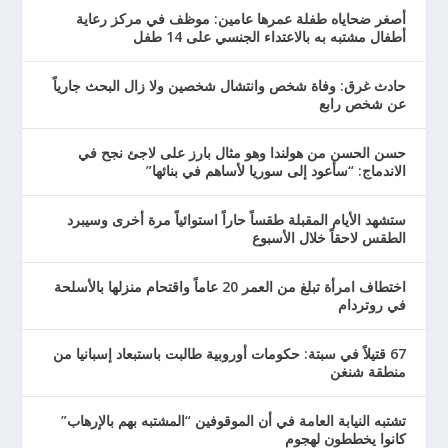
أصغر ضحاياه طفلة عمرها عامين: موظف في مركز رعاية
أطفال مشتبه به بالاعتداء الجنسي على 14 طفل
حادث غرق: وفاة شخص وانتشال شخصين ولا زال البحث جارياً
عن شخص رابع
حسن الحسن من هولندا وهو مثال بارز على لاجئ نجح في
الاندماج: “سأعود إلى سوريا لأساهم في بنائها”
ستشهد الأيام المقبلة طقساً حاراً استوائياً مرة أخرى وسيبرد
الطقس لاحقاً خلال الأسبوع
اختطاف امرأة تبلغ من العمر 20 عاماً واقتحام منزلها بالأسلحة
في روتردام
67 قتيلاً في سبتة: حكومات أوروبية طالبت باستبعاد إسبانيا من
منطقة شنغن
تشتبه النيابة العامة في أن الموقوفين “المشتبه بهم بالإرهاب”
كانوا يخططون لهجوم