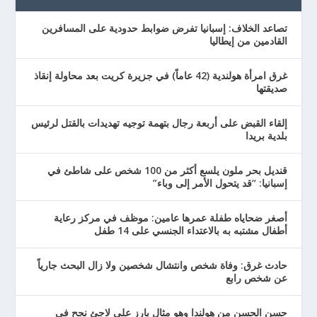
تصاعد الخلاف: إسبانيا تفرض ضوابط حدودية على المسافرين
القادمين من إيطاليا
غرق امرأة هولندية (42 عاماً) في جزيرة كريت بعد محاولة إنقاذ
صديقتها
إلقاء القبض على أربعة رجال بتهمة توجيه تهديدات بالقتل لرئيس
بلدية بريدا
قنديل بحر ملون يلسع أكثر من 100 شخص على شاطئ في
إسبانيا: “قد يتحول الأمر إلى وباء”
أصغر ضحاياه طفلة عمرها عامين: موظف في مركز رعاية
أطفال مشتبه به بالاعتداء الجنسي على 14 طفل
حادث غرق: وفاة شخص وانتشال شخصين ولا زال البحث جارياً
عن شخص رابع
حسن الحسن من هولندا وهو مثال بارز على لاجئ نجح في