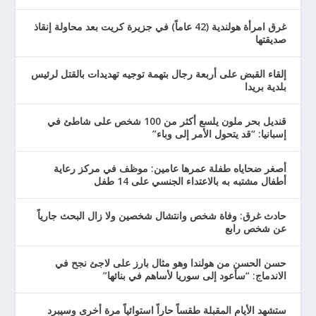
غرق امرأة هولندية (42 عاماً) في جزيرة كريت بعد محاولة إنقاذ
صديقتها
إلقاء القبض على أربعة رجال بتهمة توجيه تهديدات بالقتل لرئيس
بلدية بريدا
قنديل بحر ملون يلسع أكثر من 100 شخص على شاطئ في
إسبانيا: “قد يتحول الأمر إلى وباء”
أصغر ضحاياه طفلة عمرها عامين: موظف في مركز رعاية
أطفال مشتبه به بالاعتداء الجنسي على 14 طفل
حادث غرق: وفاة شخص وانتشال شخصين ولا زال البحث جارياً
عن شخص رابع
حسن الحسن من هولندا وهو مثال بارز على لاجئ نجح في
الاندماج: “سأعود إلى سوريا لأساهم في بنائها”
ستشهد الأيام المقبلة طقساً حاراً استوائياً مرة أخرى وسيبرد