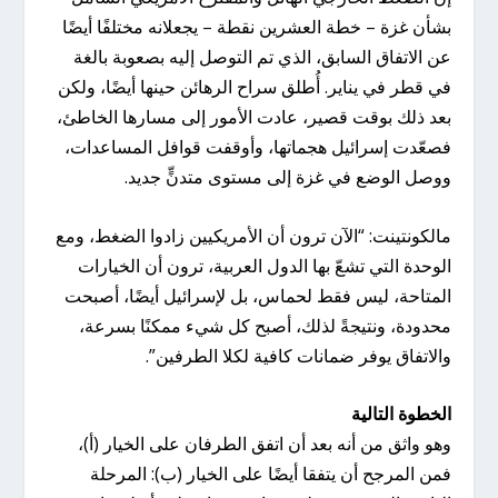
بشأن غزة – خطة العشرين نقطة – يجعلانه مختلفًا أيضًا
عن الاتفاق السابق، الذي تم التوصل إليه بصعوبة بالغة
في قطر في يناير. أُطلق سراح الرهائن حينها أيضًا، ولكن
بعد ذلك بوقت قصير، عادت الأمور إلى مسارها الخاطئ،
فصعّدت إسرائيل هجماتها، وأوقفت قوافل المساعدات،
ووصل الوضع في غزة إلى مستوى متدنٍّ جديد.
مالكونتينت: “الآن ترون أن الأمريكيين زادوا الضغط، ومع
الوحدة التي تشعّ بها الدول العربية، ترون أن الخيارات
المتاحة، ليس فقط لحماس، بل لإسرائيل أيضًا، أصبحت
محدودة، ونتيجةً لذلك، أصبح كل شيء ممكنًا بسرعة،
والاتفاق يوفر ضمانات كافية لكلا الطرفين”.
الخطوة التالية
وهو واثق من أنه بعد أن اتفق الطرفان على الخيار (أ)،
فمن المرجح أن يتفقا أيضًا على الخيار (ب): المرحلة