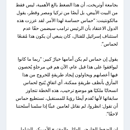
بجامعة أوتريخت، أن هذا الضغط بالغ الأهمية، ليس فقط
من البيت الأبيض، بل أيضًا من تركيا ومصر وقطر، يقول
مالكونتينت: “حماس حساسة لهذا الأمر. لقد عززت هذه
الدول الاعتقاد بأن الرئيس ترامب سيضمن حقًا عدم
استئناف إسرائيل للقتال، كان ينبغي أن يكون هذا مُقنعًا
لحماس”.
يقول إن حماس لم يكن أمامها خيارٌ كبير: “ربما ما كانوا
ليوافقوا على هذا قبل عام، الآن هم في مرحلةٍ يُحصون
فيها أعصابهم ويحاولون إيجاد طريقةٍ للخروج من هذا
المأزق بأنظف طريقةٍ ممكنة، أي اتفاقٍ يُتيح لحماس
انسحابًا ملكيًا هو موضع ترحيب، هذه الخطة تتجاوز
سابقاتها لأنها تُقدم أيضًا رؤيةً للمستقبل، تستطيع حماس
أن تقول: انظروا، لم نقاتل لعامين عبثًا إذا سلمنا أسلحتنا
لاحقًا”.
إن الضغط الخارجي الهائل والمقترح الأمريكي الشامل