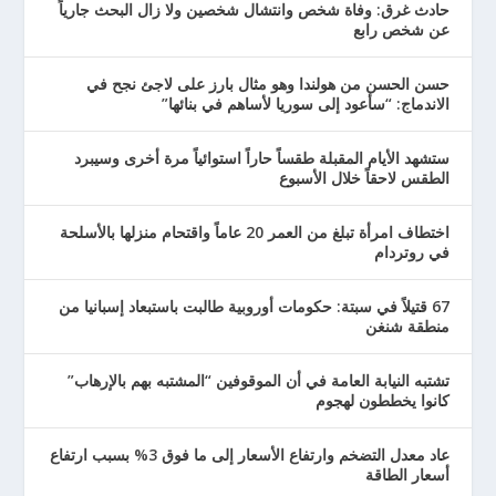
حادث غرق: وفاة شخص وانتشال شخصين ولا زال البحث جارياً
عن شخص رابع
حسن الحسن من هولندا وهو مثال بارز على لاجئ نجح في
الاندماج: “سأعود إلى سوريا لأساهم في بنائها”
ستشهد الأيام المقبلة طقساً حاراً استوائياً مرة أخرى وسيبرد
الطقس لاحقاً خلال الأسبوع
اختطاف امرأة تبلغ من العمر 20 عاماً واقتحام منزلها بالأسلحة
في روتردام
67 قتيلاً في سبتة: حكومات أوروبية طالبت باستبعاد إسبانيا من
منطقة شنغن
تشتبه النيابة العامة في أن الموقوفين “المشتبه بهم بالإرهاب”
كانوا يخططون لهجوم
عاد معدل التضخم وارتفاع الأسعار إلى ما فوق 3% بسبب ارتفاع
أسعار الطاقة