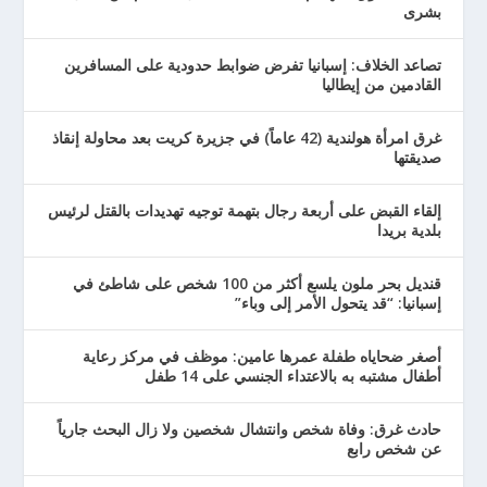
بشرى
تصاعد الخلاف: إسبانيا تفرض ضوابط حدودية على المسافرين
القادمين من إيطاليا
غرق امرأة هولندية (42 عاماً) في جزيرة كريت بعد محاولة إنقاذ
صديقتها
إلقاء القبض على أربعة رجال بتهمة توجيه تهديدات بالقتل لرئيس
بلدية بريدا
قنديل بحر ملون يلسع أكثر من 100 شخص على شاطئ في
إسبانيا: “قد يتحول الأمر إلى وباء”
أصغر ضحاياه طفلة عمرها عامين: موظف في مركز رعاية
أطفال مشتبه به بالاعتداء الجنسي على 14 طفل
حادث غرق: وفاة شخص وانتشال شخصين ولا زال البحث جارياً
عن شخص رابع