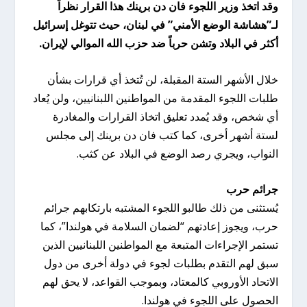
وقد اتخذ وزير اللجوء فان دن برينك هذا القرار نظراً
لـ”هشاشة الوضع الأمني” في لبنان، حيث تتوغل إسرائيل
أكثر في البلاد وتشن حرباً ضد حزب الله الموالي لإيران.
خلال الأشهر الستة المقبلة، لن تُتخذ أي قرارات بشأن
طلبات اللجوء المقدمة من المواطنين اللبنانيين، ولن يُعاد
أي شخص، وقد يُمدد تعليق اتخاذ القرارات والمغادرة
لستة أشهر أخرى، كما كتب فان دن برينك إلى مجلس
النواب، ويجري رصد الوضع في البلاد عن كثب.
جرائم حرب
يُستثنى من ذلك طالبو اللجوء المشتبه بارتكابهم جرائم
حرب، ويجوز إعادتهم “لضمان السلامة في هولندا”، كما
تستمر الإجراءات المتبعة مع المواطنين اللبنانيين الذين
سبق لهم التقدم بطلبات لجوء في دولة أخرى من دول
الاتحاد الأوروبي كالمعتاد، وبموجب القواعد، لا يحق لهم
الحصول على اللجوء في هولندا.