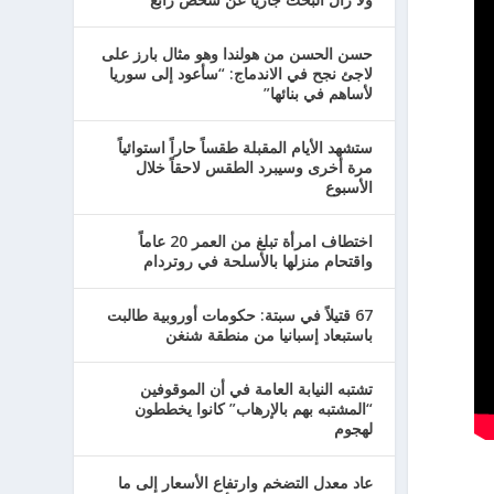
حسن الحسن من هولندا وهو مثال بارز على
لاجئ نجح في الاندماج: “سأعود إلى سوريا
لأساهم في بنائها”
ستشهد الأيام المقبلة طقساً حاراً استوائياً
مرة أخرى وسيبرد الطقس لاحقاً خلال
الأسبوع
اختطاف امرأة تبلغ من العمر 20 عاماً
واقتحام منزلها بالأسلحة في روتردام
67 قتيلاً في سبتة: حكومات أوروبية طالبت
باستبعاد إسبانيا من منطقة شنغن
تشتبه النيابة العامة في أن الموقوفين
“المشتبه بهم بالإرهاب” كانوا يخططون
لهجوم
عاد معدل التضخم وارتفاع الأسعار إلى ما