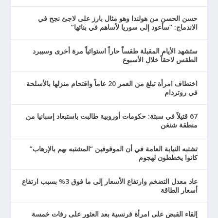
حسن الحسن من هولندا وهو مثال بارز على لاجئ نجح في
الاندماج: “سأعود إلى سوريا لأساهم في بنائها”
ستشهد الأيام المقبلة طقساً حاراً استوائياً مرة أخرى وسيبرد
الطقس لاحقاً خلال الأسبوع
اختطاف امرأة تبلغ من العمر 20 عاماً واقتحام منزلها بالأسلحة
في روتردام
67 قتيلاً في سبتة: حكومات أوروبية طالبت باستبعاد إسبانيا من
منطقة شنغن
تشتبه النيابة العامة في أن الموقوفين “المشتبه بهم بالإرهاب”
كانوا يخططون لهجوم
عاد معدل التضخم وارتفاع الأسعار إلى ما فوق 3% بسبب ارتفاع
أسعار الطاقة
إلقاء القبض على امرأة فرنسية بعد العثور على رفات خمسة