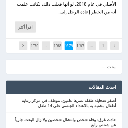
الأصلي في عام 2018، لو أنها فعلت ذلك، لكانت علمت
أنه من الخطر إعادة الرجل إلى...
اقرأ أكثر
1٬70
...
1٬68
1٬679
1٬67
...
1
3
0
8
احدث المقالات
أصغر ضحاياه طفلة عمرها عامين: موظف في مركز رعاية
أطفال مشتبه به بالاعتداء الجنسي على 14 طفل
حادث غرق: وفاة شخص وانتشال شخصين ولا زال البحث جارياً
عن شخص رابع