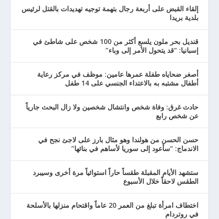
إلقاء القبض على أربعة رجال بتهمة توجيه تهديدات بالقتل لرئيس
بلدية بريدا
قنديل بحر ملون يلسع أكثر من 100 شخص على شاطئ في
إسبانيا: “قد يتحول الأمر إلى وباء”
أصغر ضحاياه طفلة عمرها عامين: موظف في مركز رعاية
أطفال مشتبه به بالاعتداء الجنسي على 14 طفل
حادث غرق: وفاة شخص وانتشال شخصين ولا زال البحث جارياً
عن شخص رابع
حسن الحسن من هولندا وهو مثال بارز على لاجئ نجح في
الاندماج: “سأعود إلى سوريا لأساهم في بنائها”
ستشهد الأيام المقبلة طقساً حاراً استوائياً مرة أخرى وسيبرد
الطقس لاحقاً خلال الأسبوع
اختطاف امرأة تبلغ من العمر 20 عاماً واقتحام منزلها بالأسلحة
في روتردام