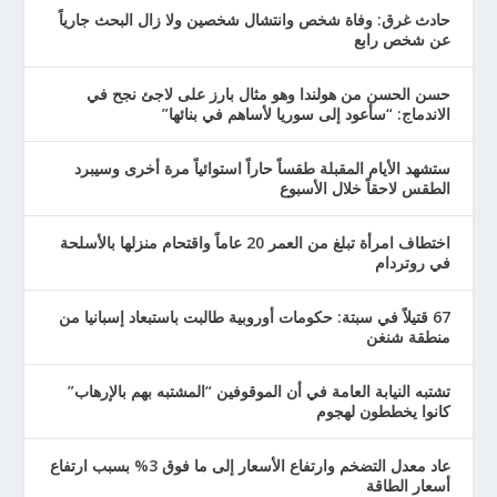
حادث غرق: وفاة شخص وانتشال شخصين ولا زال البحث جارياً
عن شخص رابع
حسن الحسن من هولندا وهو مثال بارز على لاجئ نجح في
الاندماج: “سأعود إلى سوريا لأساهم في بنائها”
ستشهد الأيام المقبلة طقساً حاراً استوائياً مرة أخرى وسيبرد
الطقس لاحقاً خلال الأسبوع
اختطاف امرأة تبلغ من العمر 20 عاماً واقتحام منزلها بالأسلحة
في روتردام
67 قتيلاً في سبتة: حكومات أوروبية طالبت باستبعاد إسبانيا من
منطقة شنغن
تشتبه النيابة العامة في أن الموقوفين “المشتبه بهم بالإرهاب”
كانوا يخططون لهجوم
عاد معدل التضخم وارتفاع الأسعار إلى ما فوق 3% بسبب ارتفاع
أسعار الطاقة