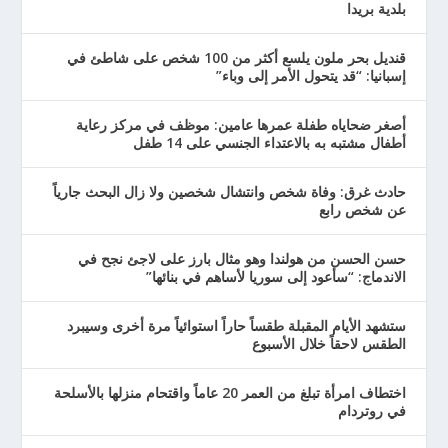
بلدية بريدا
قنديل بحر ملون يلسع أكثر من 100 شخص على شاطئ في
إسبانيا: “قد يتحول الأمر إلى وباء”
أصغر ضحاياه طفلة عمرها عامين: موظف في مركز رعاية
أطفال مشتبه به بالاعتداء الجنسي على 14 طفل
حادث غرق: وفاة شخص وانتشال شخصين ولا زال البحث جارياً
عن شخص رابع
حسن الحسن من هولندا وهو مثال بارز على لاجئ نجح في
الاندماج: “سأعود إلى سوريا لأساهم في بنائها”
ستشهد الأيام المقبلة طقساً حاراً استوائياً مرة أخرى وسيبرد
الطقس لاحقاً خلال الأسبوع
اختطاف امرأة تبلغ من العمر 20 عاماً واقتحام منزلها بالأسلحة
في روتردام