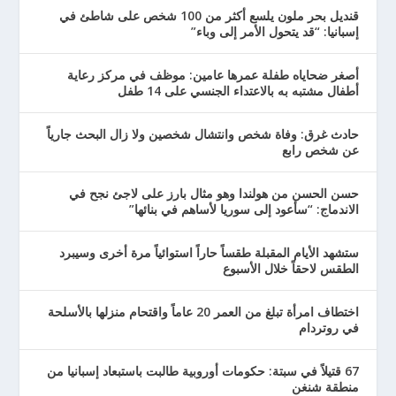
قنديل بحر ملون يلسع أكثر من 100 شخص على شاطئ في
إسبانيا: “قد يتحول الأمر إلى وباء”
أصغر ضحاياه طفلة عمرها عامين: موظف في مركز رعاية
أطفال مشتبه به بالاعتداء الجنسي على 14 طفل
حادث غرق: وفاة شخص وانتشال شخصين ولا زال البحث جارياً
عن شخص رابع
حسن الحسن من هولندا وهو مثال بارز على لاجئ نجح في
الاندماج: “سأعود إلى سوريا لأساهم في بنائها”
ستشهد الأيام المقبلة طقساً حاراً استوائياً مرة أخرى وسيبرد
الطقس لاحقاً خلال الأسبوع
اختطاف امرأة تبلغ من العمر 20 عاماً واقتحام منزلها بالأسلحة
في روتردام
67 قتيلاً في سبتة: حكومات أوروبية طالبت باستبعاد إسبانيا من
منطقة شنغن