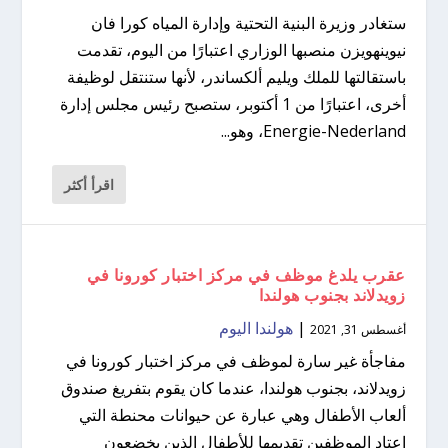
ستغادر وزيرة البنية التحتية وإدارة المياه كورا فان
نيوينهويزن منصبها الوزاري اعتبارًا من اليوم، تقدمت
باستقالتها للملك ويليم ألكساندر، لأنها ستنتقل لوظيفة
أخرى، اعتبارًا من 1 أكتوبر، ستصبح رئيس مجلس إدارة
Energie-Nederland، وهو...
اقرأ أكثر
عقرب يلدغ موظف في مركز اختبار كورونا في
زويدلاند بجنوب هولندا
|
هولندا اليوم
أغسطس 31, 2021
مفاجأة غير سارة لموظف في مركز اختبار كورونا في
زويدلاند، بجنوب هولندا، عندما كان يقوم بتفريغ صندوق
ألعاب الأطفال وهي عبارة عن حيوانات محنطة التي
اعتاد الموظفين تقديمها للأطفال الذين يخضعون