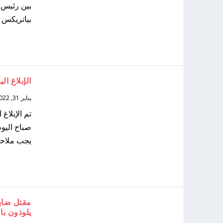
بين رئيس و
بياتريكس 
الإبلاغ اليوم عن 112,278 إصابة جديدة و و
يناير 31, 2022
صباح اليوم
يجب ملاحظت
مقتل ضابط
يلوذون با