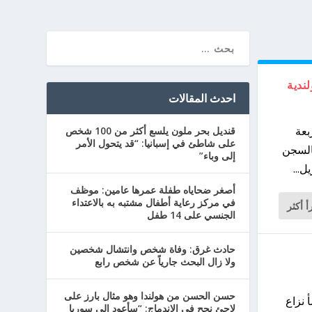
ندية
احدث المقالات
بعة
قنديل بحر ملون يلسع أكثر من 100 شخص
على شاطئ في إسبانيا: “قد يتحول الأمر
السجن
إلى وباء”
...
أصغر ضحاياه طفلة عمرها عامين: موظف
في مركز رعاية أطفال مشتبه به بالاعتداء
أ أكثر
الجنسي على 14 طفل
حادث غرق: وفاة شخص وانتشال شخصين
ولا زال البحث جارياً عن شخص رابع
حسن الحسن من هولندا وهو مثال بارز على
سندر والملكة ماكسيما، أي في العام 2002، نشأ نزاع
لاجئ نجح في الاندماج: “سأعود إلى سوريا