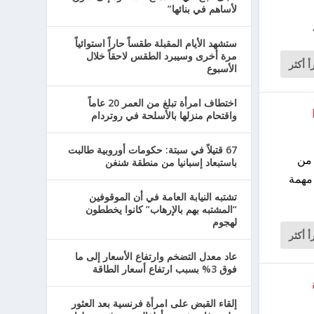
لأساهم في بنائها”
ستشهد الأيام المقبلة طقساً حاراً استوائياً
مرة أخرى وسيبرد الطقس لاحقاً خلال
أ أكثر
الأسبوع
اختطاف امرأة تبلغ من العمر 20 عاماً
واقتحام منزلها بالأسلحة في روتردام
67 قتيلاً في سبتة: حكومات أوروبية طالبت
 الإبلاغ اليوم عن 112،278 إصابة جديدة إلى المعهد الصحي حتى الساعة 10:00 من
باستبعاد إسبانيا من منطقة شنغن
 مهمة
تشتبه النيابة العامة في أن الموقوفين
“المشتبه بهم بالإرهاب” كانوا يخططون
لهجوم
أ أكثر
عاد معدل التضخم وارتفاع الأسعار إلى ما
فوق 3% بسبب ارتفاع أسعار الطاقة
إلقاء القبض على امرأة فرنسية بعد العثور