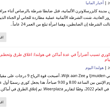
|
أخبار المانيا
 مدينة كايزرسلاوترن الألمانية، قتل ضابطا شرطة بالرصاص أثناء مراق
ر العادية، شنت الشرطة الألمانية عملية مطاردة للجاني أو الجناة الذين
الت الشرطة إن الضابطين، وهما امرأة تبلغ من العمر 24 عاماً...
اقر
كوري تسبب أضراراً في عدة أماكن في هولندا: اغلاق طرق وتحطم 
يام
|
هولندا اليوم
في منطقتي IJmuiden و Wijk aan Zee، أصبحت قوة الرياح 9 درجا
بوفورت يوم الإثنين بين الساعة 8.00 و 9.00 صباحاً، هذا يجعل كوري رسميً
 Weerplaza. تم إغلاق الطرق في أماكن...
اقر