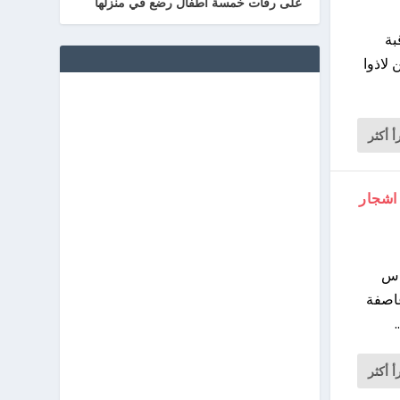
على رفات خمسة أطفال رضع في منزلها
بة
 لاذوا
أ أكثر
اشجار
ت على مقياس
ا أول عاصفة
أ أكثر