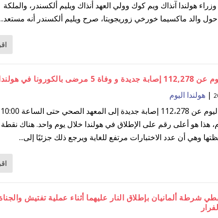
زراء هولندا آنذاك ويم كوك وولي العهد أنذاك ويليم ألكسندر، والملكة
حول والد ماكسيما خورخي زوريجويتا، صرح ويليم ألكسندر أنه مستعد...
اقر
فاة 5 مرضى بالكورونا في هولندا
|
هولندا اليوم
تم
، هذا هو أعلى رقم على الإطلاق في هولندا خلال يوم واحد. هناك نقطة
ها وهي أن عدد الاختبارات مرتفع للغاية ويرجع ذلك جزئيًا إلى...
اقر
ي شرطة ألمانيان بإطلاق النار عليهما أثناء عملية تفتيش والجناة
لفرار